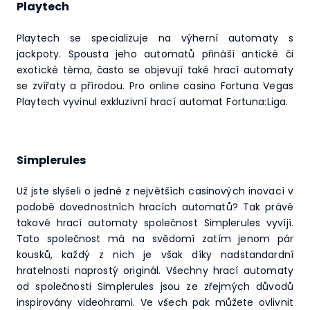
Playtech
Playtech se specializuje na výherní automaty s
jackpoty. Spousta jeho automatů přináší antické či
exotické téma, často se objevují také hrací automaty
se zvířaty a přírodou. Pro online casino Fortuna Vegas
Playtech vyvinul exkluzivní hrací automat Fortuna:Liga.
Simplerules
Už jste slyšeli o jedné z největších casinových inovací v
podobě dovednostních hracích automatů? Tak právě
takové hrací automaty společnost Simplerules vyvíjí.
Tato společnost má na svědomí zatím jenom pár
kousků, každý z nich je však díky nadstandardní
hratelnosti naprostý originál. Všechny hrací automaty
od společnosti Simplerules jsou ze zřejmých důvodů
inspirovány videohrami. Ve všech pak můžete ovlivnit