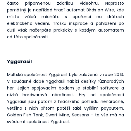
často připomenou zdařilou videohru. Naprosto
památný je například hrací automat Birds on Wire, kde
místo válců mícháte s opeřenci na drátech
elektrického vedení. Trošku inspirace a pohlazení po
duši však načerpáte prakticky s každým automatem
od této společnosti.
Yggdrasil
Maltská společnost Yggdrasil byla založená v roce 2013.
V současné době Yggdrasil nabízí desítky různorodých
her. Jejich spojovacím bodem je stabilní software a
nízká hardwarová náročnost. Hry od společnosti
Yggdrasil jsou potom z hráčského pohledu nenáročné,
většina z nich přitom potěší také vyšším payoutem.
Golden Fish Tank, Dwarf Mine, Seasons – to vše má na
svědomí společnost Yggdrasil.