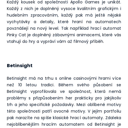
Každý kousek od společnosti Apollo Games je unikát.
Každý z nich je doplněný vysoce kvalitním grafickým i
hudebním zpracováním, každý pak má ještě nějaké
vychytávky a detaily, které hraní na automatech
povznášejí na nový level. Tak například hrací automat
Pinky Cat je doplněný zábavnými animacemi, které vás
vtahují do hry a vypráví vám až filmový příběh.
Betinsight
Betinsight má na trhu s online casinovými hrami více
než 10 letou tradici. Během svého působení se
Betinsight vyprofilovala ve společnost, která nemá
problémy s přizpůsobením her prakticky pro jakýkoliv
trh a jeho specifické požadavky. Mezi oblíbené motivy
této společnosti patří ovocné motivy. V jejím portfoliu
pak narazíte na spíše klasické hrací automaty. Zdaleka
nejoblíbenějším hracím automatem od Betinsight je