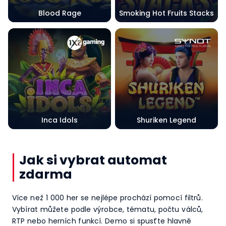
Blood Rage
Smoking Hot Fruits Stacks
Inca Idols
Shuriken Legend
Jak si vybrat automat
zdarma
Více než 1 000 her se nejlépe prochází pomocí filtrů.
Vybírat můžete podle výrobce, tématu, počtu válců,
RTP nebo herních funkcí. Demo si spusťte hlavně