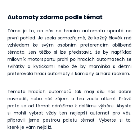
Automaty zdarma podle témat
Téma je to, co nás na hracím automatu upoutá na
první pohled. Je zcela samozřejmé, že každý člověk má
vzhledem ke svým osobním preferencím oblíbená
témata. Jen těžko si lze představit, že by například
milovník motorsportu prahl po hracích automatech se
zvířátky a kytičkami nebo že by maminka s dětmi
preferovala hrací automaty s kamiony či hard rockem.
Témata hracích automatů tak mají sílu nás dobře
navnadit, nebo náš zájem o hru zcela utlumí. Právě
proto se od témat odrážíme k dalšímu výběru. Abyste
si mohli vybrat vždy ten nejlepší automat pro vás,
připravili jsme pestrou paletu témat. Vyberte si to,
které je vám nejblíž.