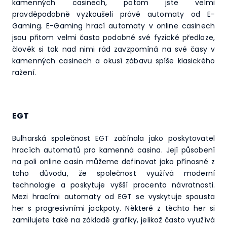
kamenných casinech, potom jste velmi
pravděpodobně vyzkoušeli právě automaty od E-
Gaming. E-Gaming hrací automaty v online casinech
jsou přitom velmi často podobné své fyzické předloze,
člověk si tak nad nimi rád zavzpomíná na své časy v
kamenných casinech a okusí zábavu spíše klasického
ražení.
EGT
Bulharská společnost EGT začínala jako poskytovatel
hracích automatů pro kamenná casina. Její působení
na poli online casin můžeme definovat jako přínosné z
toho důvodu, že společnost využívá moderní
technologie a poskytuje vyšší procento návratnosti.
Mezi hracími automaty od EGT se vyskytuje spousta
her s progresivními jackpoty. Některé z těchto her si
zamilujete také na základě grafiky, jelikož často využívá