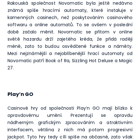
Rakouská společnost Novomatic byla ještě nedávno
známá spíše hracími automaty, které instaluje v
kamenných casinech, než poskytováním casinového
softwaru a online automatů. To se ovšem v poslední
době začalo měnit. Novomatic se přitom v online
světě hazardu drží zajetého kréda, že přidá raději
méně, zato to budou osvědčené funkce a náměty.
Mezi nejznámější a nejoblíbenější hrací automaty od
Novomatic patří Book of Ra, Sizzling Hot Deluxe a Magic
27.
Play’n GO
Casinové hry od společnosti Play’n GO mají blízko k
opravdovému umění. Prezentují se opravdu
nádherným grafickým zpracováním a atraktivním
interfacem, většina z nich má potom progresivní
jackpot. Tyto hry tedy cílí spíše na občasné, zato však