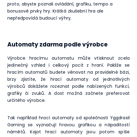
proto, abyste poznali ovládání, grafiku, tempo a
bonusové prvky hry. Krátká zkušební hra ale
nepředpovídá budoucí výhry.
Automaty zdarma podle výrobce
Výrobce hracímu automatu může vtisknout zcela
jedinečný vzhled i celkový pocit z hraní. Pakliže se
hracím automatů budete věnovat na pravidelné bázi,
brzy zjistíte, že hrací automaty od jednotlivých
výrobců dokážete rozeznat podle nabízených funkcí,
grafiky či zvuků. A dost možná začnete preferovat
určitého výrobce.
Tak například hrací automaty od společnosti Yggdrasil
Gaming se vyznačují hravou grafikou a nápaditostí
námětů. Kajot hrací automaty jsou potom spíše