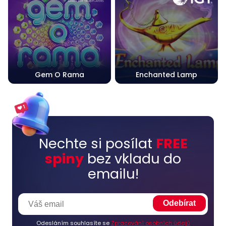
Gem O Rama
Enchanted Lamp
Nechte si posílat
FREE
spiny
bez vkladu do
emailu!
Odesláním souhlasíte se
Zpracování osobních údajů