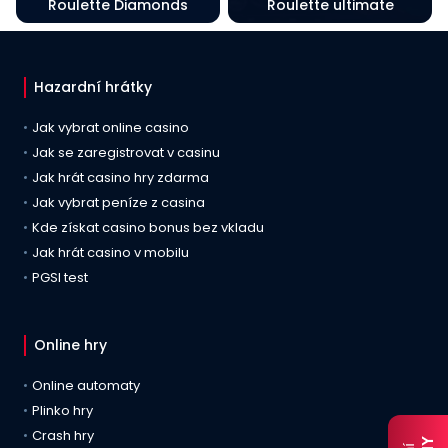
Roulette Diamonds
Roulette ultimate
Hazardní hrátky
Jak vybrat online casino
Jak se zaregistrovat v casinu
Jak hrát casino hry zdarma
Jak vybrat peníze z casina
Kde získat casino bonus bez vkladu
Jak hrát casino v mobilu
PGSI test
Online hry
Online automaty
Plinko hry
Crash hry