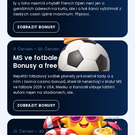
ty u toho nesmíš chybět! French Open není jen o
geniálních úderech na kurtu, ale i o tvé šanci vyždímat z
českých casin úplné maximum. Připravi…
ZOBRAZIT BONUSY
11. Červen – 30. Červen
MS ve fotbale 2026:
Bonusy a free spiny
Největší fotbalový svátek planety je konečně tady a s
ním i lavina casino bonusů, které tě nenechají v klidu! MS
ve fotbale 2026 v USA, Mexiku a Kanadě slibuje totální
euforii nejen na stadionech, ale…
ZOBRAZIT BONUSY
21. Červen – 30. Červen