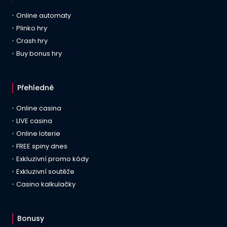
Online automaty
Plinko hry
Crash hry
Buy bonus hry
Přehledně
Online casina
LIVE casina
Online loterie
FREE spiny dnes
Exkluzivní promo kódy
Exkluzivní soutěže
Casino kalkulačky
Bonusy