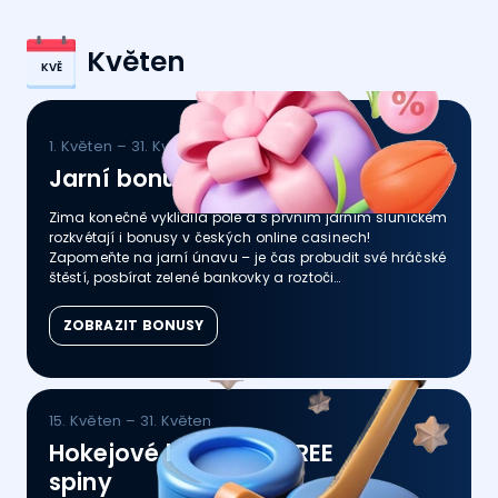
Květen
KVĚ
1. Květen – 31. Květen
Jarní bonusy a FREE spiny
Zima konečně vyklidila pole a s prvním jarním sluníčkem
rozkvétají i bonusy v českých online casinech!
Zapomeňte na jarní únavu – je čas probudit své hráčské
štěstí, posbírat zelené bankovky a roztoči…
ZOBRAZIT BONUSY
15. Květen – 31. Květen
Hokejové bonusy a FREE
spiny