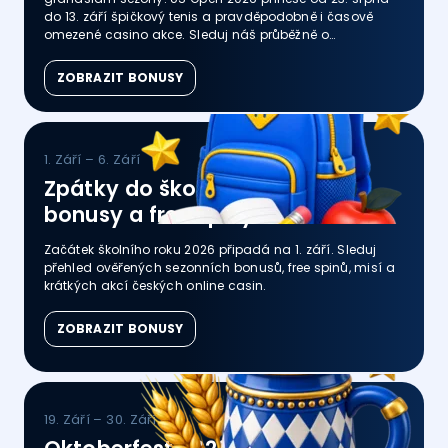
do 13. září špičkový tenis a pravděpodobně i časově
omezené casino akce. Sleduj náš průběžně o…
ZOBRAZIT BONUSY
1. Září – 6. Září
Zpátky do školy 2026:
bonusy a free spiny
Začátek školního roku 2026 připadá na 1. září. Sleduj
přehled ověřených sezonních bonusů, free spinů, misí a
krátkých akcí českých online casin.
ZOBRAZIT BONUSY
19. Září – 30. Září