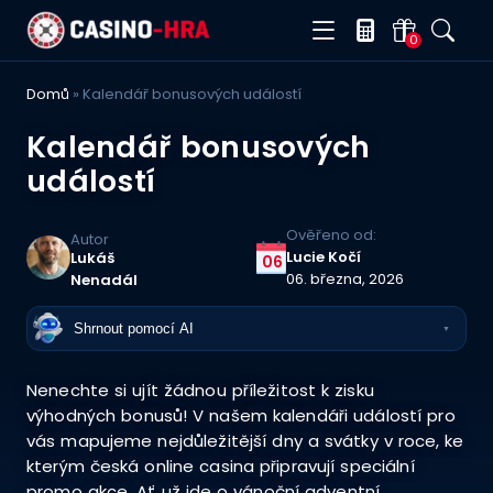
0
Domů
»
Kalendář bonusových událostí
Kalendář bonusových
událostí
Ověřeno od:
Autor
Lucie Kočí
Lukáš
06
06. března, 2026
Nenadál
Shrnout pomocí AI
▼
Nenechte si ujít žádnou příležitost k zisku
výhodných bonusů! V našem kalendáři událostí pro
vás mapujeme nejdůležitější dny a svátky v roce, ke
kterým česká online casina připravují speciální
promo akce. Ať už jde o vánoční adventní