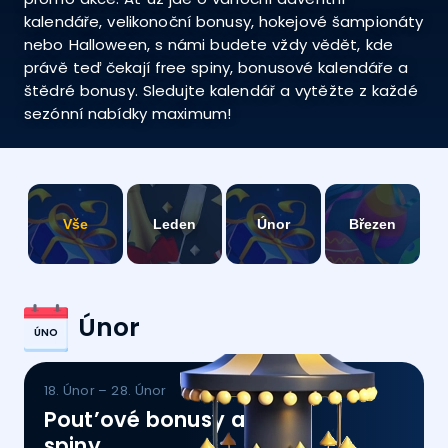
kalendáře, velikonoční bonusy, hokejové šampionáty
nebo Halloween, s námi budete vždy vědět, kde
právě teď čekají free spiny, bonusové kalendáře a
štědré bonusy. Sledujte kalendář a vytěžte z každé
sezónní nabídky maximum!
Vše
Leden
Únor
Březen
Únor
ÚNO
18. Únor – 28. Únor
Pout’ové bonusy a FREE
spiny