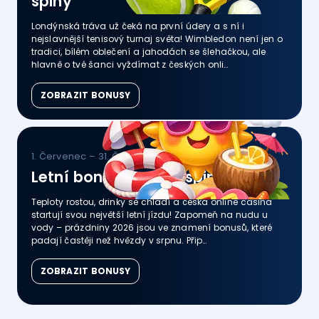
spiny
Londýnská tráva už čeká na první údery a s ní i
nejslavnější tenisový turnaj světa! Wimbledon není jen o
tradici, bílém oblečení a jahodách se šlehačkou, ale
hlavně o tvé šanci vyždímat z českých onli…
ZOBRAZIT BONUSY
1. Červenec – 31. Červenec
Letní bonusy a FREE spiny
Teploty rostou, drinky se chladí a česká online casina
startují svou největší letní jízdu! Zapomeň na nudu u
vody – prázdniny 2026 jsou ve znamení bonusů, které
padají častěji než hvězdy v srpnu. Přip…
ZOBRAZIT BONUSY