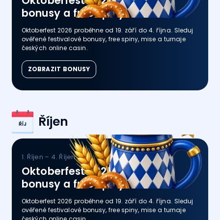
Oktoberfest 2026: casino
bonusy a free spiny
Oktoberfest 2026 proběhne od 19. září do 4. října. Sleduj
ověřené festivalové bonusy, free spiny, mise a turnaje
českých online casin.
ZOBRAZIT BONUSY
Říjen
ŘÍJ
1. Říjen – 4. Říjen
Oktoberfest 2026: casino
bonusy a free spiny
Oktoberfest 2026 proběhne od 19. září do 4. října. Sleduj
ověřené festivalové bonusy, free spiny, mise a turnaje
českých online casin.