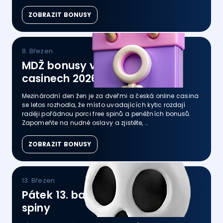
ZOBRAZIT BONUSY
8. Březen
MDŽ bonusy v online
casinech 2026
Mezinárodní den žen je za dveřmi a česká online casina
se letos rozhodla, že místo uvadajících kytic rozdají
raději pořádnou porci free spinů a peněžních bonusů.
Zapomeňte na nudné oslavy a zjistěte, …
ZOBRAZIT BONUSY
13. Březen
Pátek 13. bacha na FREE
spiny