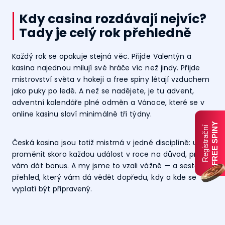
Kdy casina rozdávají nejvíc?
Tady je celý rok přehledně
Každý rok se opakuje stejná věc. Přijde Valentýn a
kasina najednou milují své hráče víc než jindy. Přijde
mistrovství světa v hokeji a free spiny létají vzduchem
jako puky po ledě. A než se nadějete, je tu advent,
adventní kalendáře plné odměn a Vánoce, které se v
online kasinu slaví minimálně tři týdny.
FREE SPINY
Registrační
Česká kasina jsou totiž mistrná v jedné disciplíně: umí
proměnit skoro každou událost v roce na důvod, proč
vám dát bonus. A my jsme to vzali vážně — a sestavili
přehled, který vám dá vědět dopředu, kdy a kde se
vyplatí být připravený.