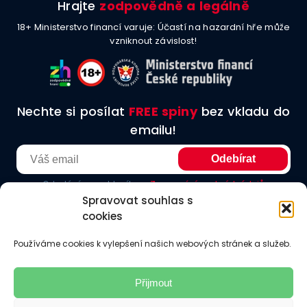
Hrajte
zodpovědně a legálně
18+ Ministerstvo financí varuje: Účastí na hazardní hře může
vzniknout závislost!
Nechte si posílat
FREE spiny
bez vkladu do
emailu!
Odesláním souhlasíte se
Zpracování osobních údajů
Spravovat souhlas s
cookies
O nás
Podmínky užití
Etické principy
Redakční zásady
Používáme cookies k vylepšení našich webových stránek a služeb.
Jak hodnotíme
Odkazy
Kontakt
Přijmout