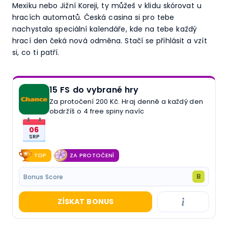
Mexiku nebo Jižní Koreji, ty můžeš v klidu skórovat u
hracích automatů. Česká casina si pro tebe
nachystala speciální kalendáře, kde na tebe každý
hrací den čeká nová odměna. Stačí se přihlásit a vzít
si, co ti patří.
15 FS do vybrané hry
Za protočení 200 Kč. Hraj denně a každý den
obdržíš o 4 free spiny navíc
06
SRP
TOP
ZA PROTOČENÍ
B
Bonus Score
ZÍSKAT BONUS