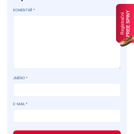
KOMENTÁŘ
*
FREE SPINY
Registrační
JMÉNO
*
E-MAIL
*