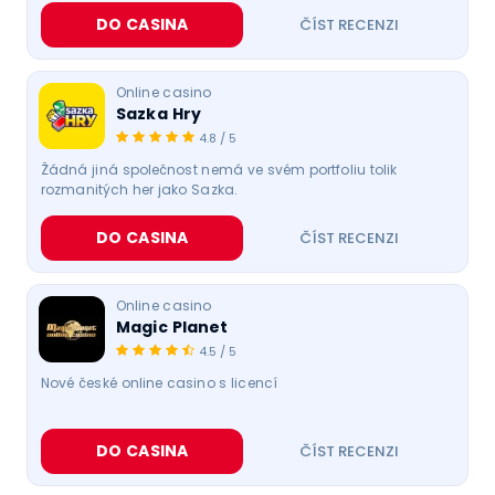
DO CASINA
ČÍST RECENZI
Online casino
Sazka Hry
4.8 / 5
Žádná jiná společnost nemá ve svém portfoliu tolik
rozmanitých her jako Sazka.
DO CASINA
ČÍST RECENZI
Online casino
Magic Planet
4.5 / 5
Nové české online casino s licencí
DO CASINA
ČÍST RECENZI