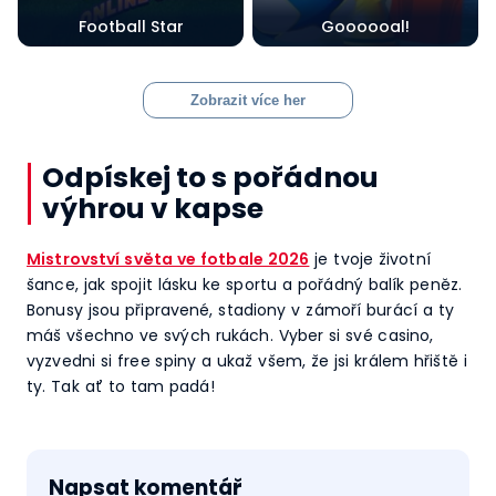
Football Star
Goooooal!
Zobrazit více her
Odpískej to s pořádnou
výhrou v kapse
Mistrovství světa ve fotbale 2026
je tvoje životní
šance, jak spojit lásku ke sportu a pořádný balík peněz.
Bonusy jsou připravené, stadiony v zámoří burácí a ty
máš všechno ve svých rukách. Vyber si své casino,
vyzvedni si free spiny a ukaž všem, že jsi králem hřiště i
ty. Tak ať to tam padá!
Napsat komentář