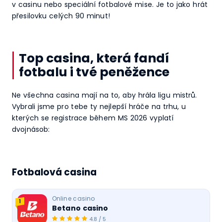
v casinu nebo speciální fotbalové mise. Je to jako hrát
přesilovku celých 90 minut!
Top casina, která fandí
fotbalu i tvé peněžence
Ne všechna casina mají na to, aby hrála ligu mistrů.
Vybrali jsme pro tebe ty nejlepší hráče na trhu, u
kterých se registrace během MS 2026 vyplatí
dvojnásob:
Fotbalová casina
Online casino
1
Betano casino
4.8 / 5