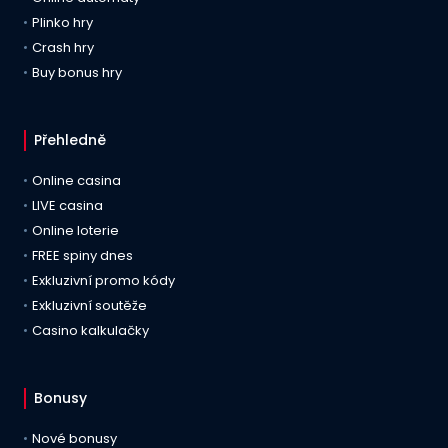
Plinko hry
Crash hry
Buy bonus hry
Přehledně
Online casina
LIVE casina
Online loterie
FREE spiny dnes
Exkluzivní promo kódy
Exkluzivní soutěže
Casino kalkulačky
Bonusy
Nové bonusy