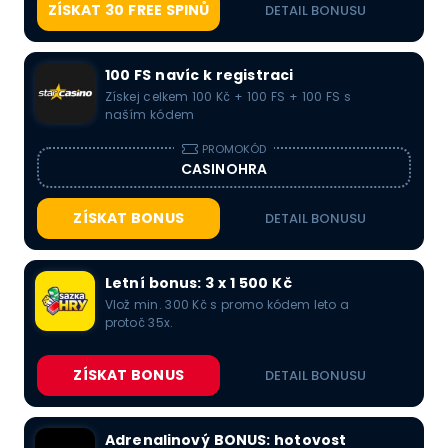
ZÍSKAT 30 FREE SPINŮ
DETAIL BONUSU
100 FS navíc k registraci
Získej celkem 100 Kč + 100 FS + 100 FS s
naším kódem
PROMOKÓD
CASINOHRA
ZÍSKAT BONUS
DETAIL BONUSU
Letní bonus: 3 x 1 500 Kč
Vlož min. 300 Kč s promo kódem leto a
protoč 35x.
ZÍSKAT BONUS
DETAIL BONUSU
Adrenalinový BONUS: hotovost