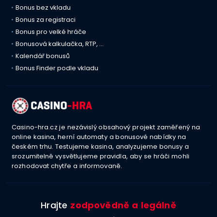
Bonus bez vkladu
Bonus za registraci
Bonus pro velké hráče
Bonusová kalkulačka, RTP, …
Kalendář bonusů
Bonus Finder podle vkladu
Casino-hra.cz je nezávislý obsahový projekt zaměřený na
online kasina, herní automaty a bonusové nabídky na
českém trhu. Testujeme kasina, analyzujeme bonusy a
srozumitelně vysvětlujeme pravidla, aby se hráči mohli
rozhodovat chytře a informovaně.
Hrajte
zodpovědně a legálně