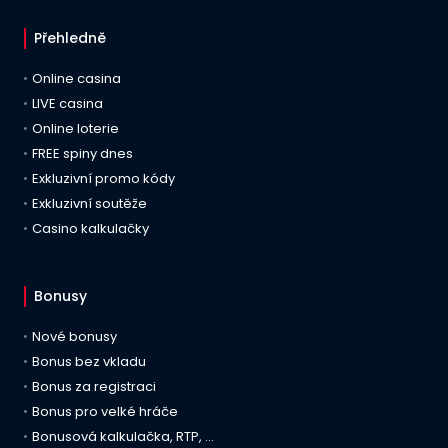
Přehledně
Online casina
LIVE casina
Online loterie
FREE spiny dnes
Exkluzivní promo kódy
Exkluzivní soutěže
Casino kalkulačky
Bonusy
Nové bonusy
Bonus bez vkladu
Bonus za registraci
Bonus pro velké hráče
Bonusová kalkulačka, RTP, …