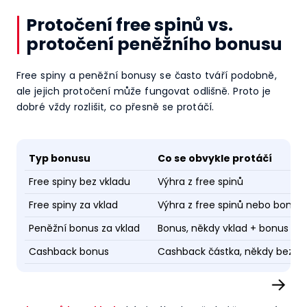
Protočení free spinů vs.
protočení peněžního bonusu
Free spiny a peněžní bonusy se často tváří podobně,
ale jejich protočení může fungovat odlišně. Proto je
dobré vždy rozlišit, co přesně se protáčí.
Typ bonusu
Co se obvykle protáčí
Free spiny bez vkladu
Výhra z free spinů
Free spiny za vklad
Výhra z free spinů nebo bonus
Peněžní bonus za vklad
Bonus, někdy vklad + bonus
Cashback bonus
Cashback částka, někdy bez pr
→