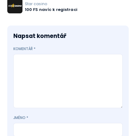
Star casino
100 FS navíc k registraci
Napsat komentář
KOMENTÁŘ
*
JMÉNO
*