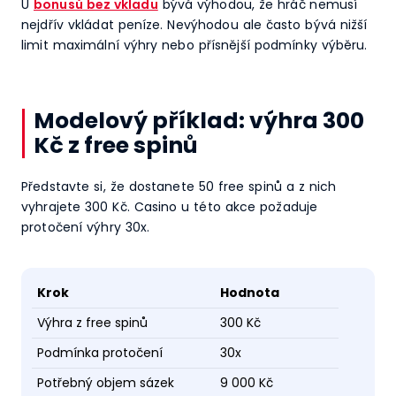
U
bonusů bez vkladu
bývá výhodou, že hráč nemusí
nejdřív vkládat peníze. Nevýhodou ale často bývá nižší
limit maximální výhry nebo přísnější podmínky výběru.
Modelový příklad: výhra 300
Kč z free spinů
Představte si, že dostanete 50 free spinů a z nich
vyhrajete 300 Kč. Casino u této akce požaduje
protočení výhry 30x.
Krok
Hodnota
Výhra z free spinů
300 Kč
Podmínka protočení
30x
Potřebný objem sázek
9 000 Kč