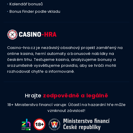
Kalendář bonusů
Bonus Finder podle vkladu
Casino-hra.cz je nezávislý obsahový projekt zaměřený na
online kasina, herní automaty a bonusové nabídky na
českém trhu. Testujeme kasina, analyzujeme bonusy a
srozumitelně vysvětlujeme pravidla, aby se hráči mohli
rozhodovat chytře a informovaně.
Hrajte
zodpovědně a legálně
18+ Ministerstvo financí varuje: Účastí na hazardní hře může
vzniknout závislost!