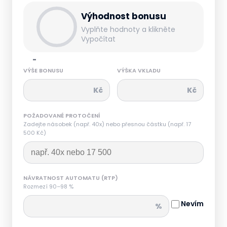
Výhodnost bonusu
Vyplňte hodnoty a klikněte
Vypočítat
-
VÝŠE BONUSU
VÝŠKA VKLADU
Kč
Kč
POŽADOVANÉ PROTOČENÍ
Zadejte násobek (např. 40x) nebo přesnou částku (např. 17
500 Kč)
NÁVRATNOST AUTOMATU (RTP)
Rozmezí 90–98 %
Nevím
%