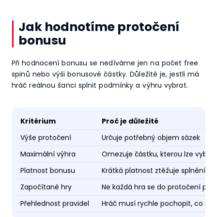
Jak hodnotíme protočení
bonusu
Při hodnocení bonusu se nedíváme jen na počet free
spinů nebo výši bonusové částky. Důležité je, jestli má
hráč reálnou šanci splnit podmínky a výhru vybrat.
Kritérium
Proč je důležité
Výše protočení
Určuje potřebný objem sázek
Maximální výhra
Omezuje částku, kterou lze vybrat
Platnost bonusu
Krátká platnost ztěžuje splnění 
Započítané hry
Ne každá hra se do protočení počí
Přehlednost pravidel
Hráč musí rychle pochopit, co má 