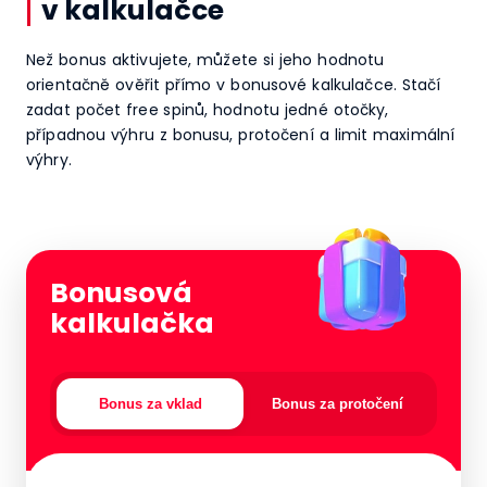
v kalkulačce
Než bonus aktivujete, můžete si jeho hodnotu
orientačně ověřit přímo v bonusové kalkulačce. Stačí
zadat počet free spinů, hodnotu jedné otočky,
případnou výhru z bonusu, protočení a limit maximální
výhry.
Bonusová
kalkulačka
Bonus za vklad
Bonus za protočení