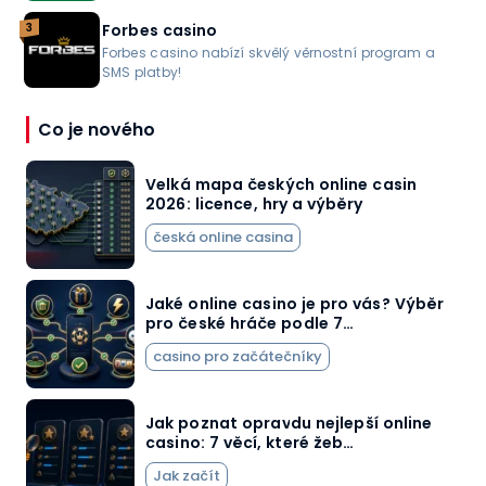
3
Forbes casino
Forbes casino nabízí skvělý věrnostní program a
SMS platby!
Co je nového
Velká mapa českých online casin
2026: licence, hry a výběry
česká online casina
Jaké online casino je pro vás? Výběr
pro české hráče podle 7…
casino pro začátečníky
Jak poznat opravdu nejlepší online
casino: 7 věcí, které žeb…
Jak začít