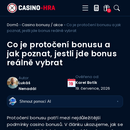
0
Domů
»
Casino bonusy / akce
»
Co je protočení bonusu a jak
poznat, jestli jde bonus reálně vybrat
Co je protočení bonusu a
jak poznat, jestli jde bonus
reálně vybrat
Ověřeno od:
Autor
Karel Botík
Lukáš
19
19. července, 2026
Nenadál
Shrnout pomocí AI
▼
Protočení bonusu patří mezi nejdůležitější
podmínky casino bonusů. V článku ukazujeme, jak se