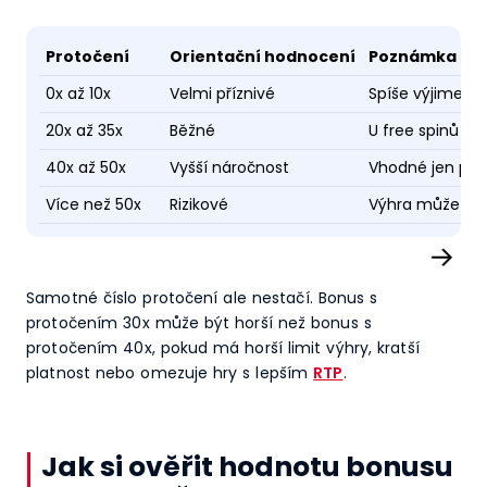
Protočení
Orientační hodnocení
Poznámka
0x až 10x
Velmi příznivé
Spíše výjimečné,
20x až 35x
Běžné
U free spinů a 
40x až 50x
Vyšší náročnost
Vhodné jen při
Více než 50x
Rizikové
Výhra může být
→
Samotné číslo protočení ale nestačí. Bonus s
protočením 30x může být horší než bonus s
protočením 40x, pokud má horší limit výhry, kratší
platnost nebo omezuje hry s lepším
RTP
.
Jak si ověřit hodnotu bonusu