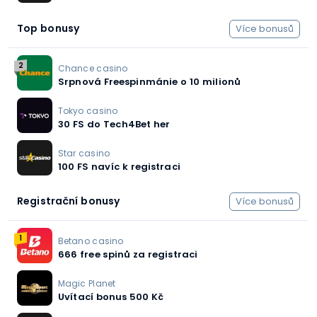
Top bonusy
Více bonusů
2
Chance casino
Srpnová Freespinmánie o 10 milionů
Tokyo casino
30 FS do Tech4Bet her
Star casino
100 FS navíc k registraci
Registrační bonusy
Více bonusů
1
Betano casino
666 free spinů za registraci
Magic Planet
Uvítací bonus 500 Kč