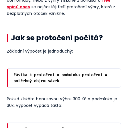
dohromady, nebo z výhry získané z bonusu. U
free
spinů dnes
se nejčastěji řeší protočení výhry, která z
bezplatných otoček vznikne.
Jak se protočení počítá?
Základní výpočet je jednoduchý:
částka k protočení × podmínka protočení = 
potřebný objem sázek
Pokud získáte bonusovou výhru 300 Kč a podmínka je
30x, výpočet vypadá takto: