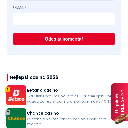
E-MAIL
*
Nejlepší casina 2026
1
Betano casino
FREE SPINY
Registrační
Exkluzivně pro Casino-hra.cz: 600 free spinů bez
vkladu za registraci s promo kódem CASINOHRA.
2
Chance casino
Ověřené a seriózní online casino s bonusem
zdarma