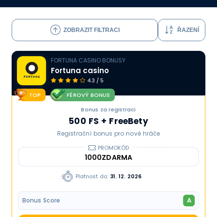
ZOBRAZIT FILTRACI
ŘAZENÍ
FORTUNA CASINO BONUSY
Fortuna casino
4.3 / 5
TOP
FÉROVÝ BONUS
Bonus za registraci
500 FS + FreeBety
Registrační bonus pro nové hráče
PROMOKÓD
1000ZDARMA
Platnost do:
31. 12. 2026
A
Bonus Score