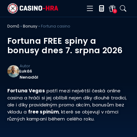
0
Domů
»
Bonusy
»
Fortuna casino
Fortuna FREE spiny a
bonusy dnes 7. srpna 2026
Autor
Lukáš
Nenadál
Fortuna Vegas
patří mezi největší česká online
casina a hráči si jej oblíbili nejen díky dlouhé tradici,
ale i díky pravidelným promo akcím, bonusům bez
vkladu a
free spinům
, které se objevují v rámci
různých kampaní během celého roku.