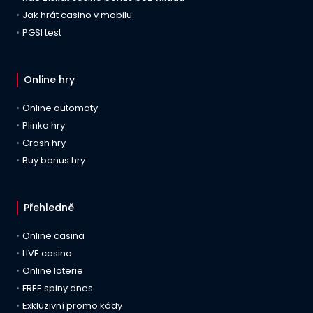
Jak hrát casino v mobilu
PGSI test
Online hry
Online automaty
Plinko hry
Crash hry
Buy bonus hry
Přehledně
Online casina
LIVE casina
Online loterie
FREE spiny dnes
Exkluzivní promo kódy