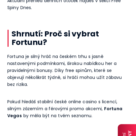
Aktuální přehled denních otoček najdeš v sekci Free
Spiny Dnes.
Shrnutí: Proč si vybrat
Fortunu?
Fortuna je silný hráč na českém trhu s jasně
nastavenými podmínkami, širokou nabídkou her a
pravidelnými bonusy. Díky free spinům, které se
objevují několikrát týdně, si hráči mohou užít zábavu
bez rizika.
Pokud hledáš stabilní české online casino s licencí,
silným zázemím a férovými promo akcemi,
Fortuna
Vegas
by měla být na tvém seznamu.