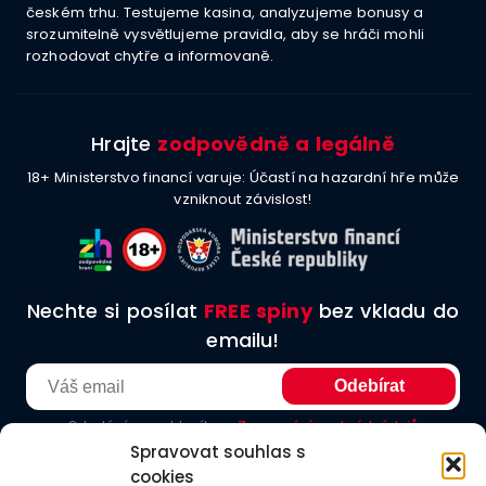
českém trhu. Testujeme kasina, analyzujeme bonusy a
srozumitelně vysvětlujeme pravidla, aby se hráči mohli
rozhodovat chytře a informovaně.
Hrajte
zodpovědně a legálně
18+ Ministerstvo financí varuje: Účastí na hazardní hře může
vzniknout závislost!
Nechte si posílat
FREE spiny
bez vkladu do
emailu!
Odesláním souhlasíte se
Zpracování osobních údajů
Spravovat souhlas s
cookies