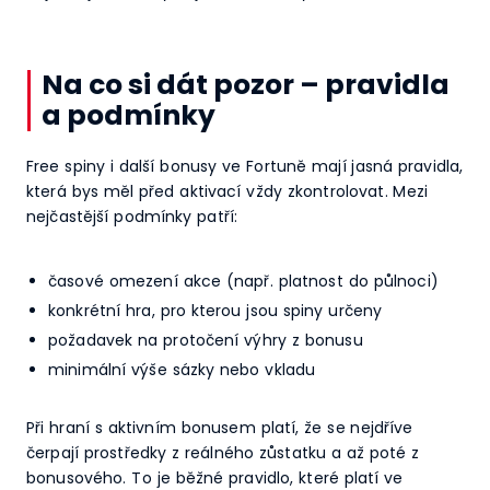
Na co si dát pozor – pravidla
a podmínky
Free spiny i další bonusy ve Fortuně mají jasná pravidla,
která bys měl před aktivací vždy zkontrolovat. Mezi
nejčastější podmínky patří:
časové omezení akce (např. platnost do půlnoci)
konkrétní hra, pro kterou jsou spiny určeny
požadavek na protočení výhry z bonusu
minimální výše sázky nebo vkladu
Při hraní s aktivním bonusem platí, že se nejdříve
čerpají prostředky z reálného zůstatku a až poté z
bonusového. To je běžné pravidlo, které platí ve