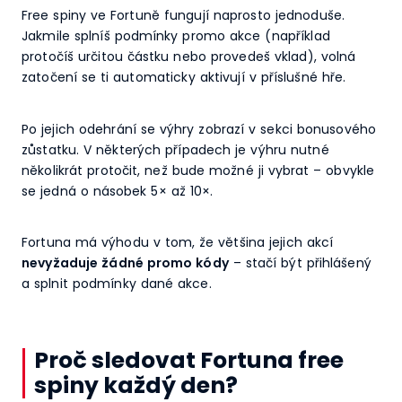
Free spiny ve Fortuně fungují naprosto jednoduše.
Jakmile splníš podmínky promo akce (například
protočíš určitou částku nebo provedeš vklad), volná
zatočení se ti automaticky aktivují v příslušné hře.
Po jejich odehrání se výhry zobrazí v sekci bonusového
zůstatku. V některých případech je výhru nutné
několikrát protočit, než bude možné ji vybrat – obvykle
se jedná o násobek 5× až 10×.
Fortuna má výhodu v tom, že většina jejich akcí
nevyžaduje žádné promo kódy
– stačí být přihlášený
a splnit podmínky dané akce.
Proč sledovat Fortuna free
spiny každý den?