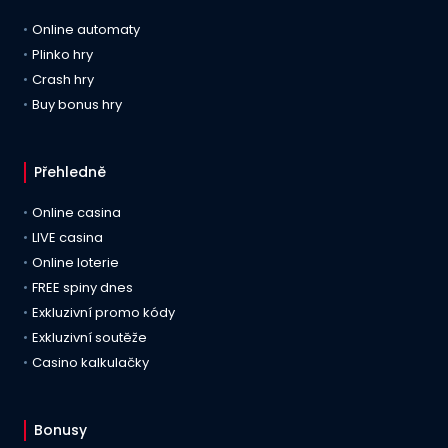
Online automaty
Plinko hry
Crash hry
Buy bonus hry
Přehledně
Online casina
LIVE casina
Online loterie
FREE spiny dnes
Exkluzivní promo kódy
Exkluzivní soutěže
Casino kalkulačky
Bonusy