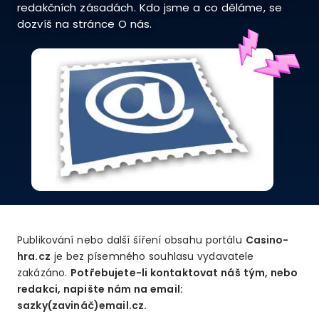
redakčních zásadách. Kdo jsme a co děláme, se
dozvíš na stránce O nás.
Publikování nebo další šíření obsahu portálu
Casino-
hra.cz
je bez písemného souhlasu vydavatele
zakázáno.
Potřebujete-li kontaktovat náš tým, nebo
redakci, napište nám na email:
sazky(zavináč)email.cz
.