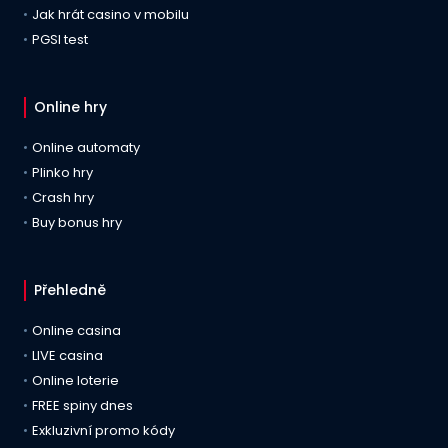
Jak hrát casino v mobilu
PGSI test
Online hry
Online automaty
Plinko hry
Crash hry
Buy bonus hry
Přehledně
Online casina
LIVE casina
Online loterie
FREE spiny dnes
Exkluzivní promo kódy