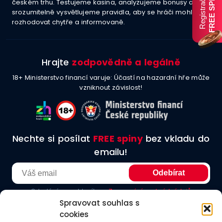
FREE SPINY
Registrační
českém trhu. Testujeme kasina, analyzujeme bonusy a
srozumitelně vysvětlujeme pravidla, aby se hráči mohli
rozhodovat chytře a informovaně.
Hrajte
zodpovědně a legálně
18+ Ministerstvo financí varuje: Účastí na hazardní hře může
vzniknout závislost!
Nechte si posílat
FREE spiny
bez vkladu do
emailu!
Odesláním souhlasíte se
Zpracování osobních údajů
Spravovat souhlas s
cookies