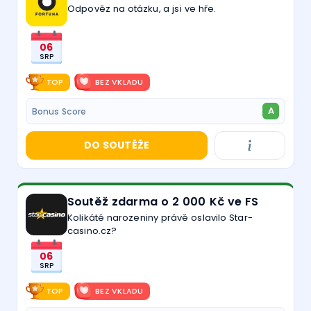
Odpověz na otázku, a jsi ve hře.
06
SRP
TOP
BEZ VKLADU
A
Bonus Score
DO SOUTĚŽE
Soutěž zdarma o 2 000 Kč ve FS
Kolikáté narozeniny právě oslavilo Star-
casino.cz?
06
SRP
TOP
BEZ VKLADU