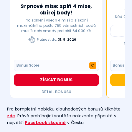
Srpnové mise: splň 4 mise,
40
sbírej body!
Kód CASI
Pro splnění všech 4 misí a získání
maximálního počtu 755 věrnostních bodů
musíš dohromady protočit 64 000 Kč.
Platnost do:
31. 8. 2026
C
Bonus Score
Bonus Sco
ZÍSKAT BONUS
Z
DETAIL BONUSU
Pro kompletní nabídku dlouhodobých bonusů klikněte
zde
. Právě probíhající soutěže naleznete připnuté v
největší
Facebook skupině
v Česku.