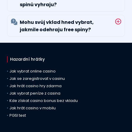
spinů vyhraju?
Mohu svůj vklad hned vybrat,
jakmile odehraju free spiny?
Hazardní hrátky
Jak vybrat online casino
Jak se zaregistrovat v casinu
Jak hrát casino hry zdarma
Jak vybrat peníze z casina
Kde získat casino bonus bez vkladu
Jak hrát casino v mobilu
PGSI test