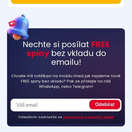
Nechte si posílat
FREE
spiny
bez vkladu do
emailu!
Chcete mít notifikaci na mobilu hned jak najdeme nové
FREE spiny bez vkladu? Pak se přidejte na náš
WhatsApp, nebo Telegram!
Odesláním souhlasíte se
Zpracování osobních údajů