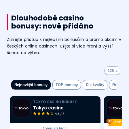
Dlouhodobé casino
bonusy: nově přidáno
Získejte přístup k nejlepším bonusům a promo akcím v
českých online casinech. Užijte si více hraní a vyšší
šance na výhru.
128
Nejnovější bonusy
TOP bonusy
Dle kvality
Registra
TOKYO CASINO BONUSY
Tokyo casino
4.3 / 5
TOP
Bonus za hraní