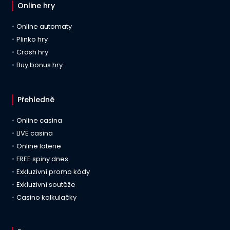
Online hry
Online automaty
Plinko hry
Crash hry
Buy bonus hry
Přehledně
Online casina
LIVE casina
Online loterie
FREE spiny dnes
Exkluzivní promo kódy
Exkluzivní soutěže
Casino kalkulačky