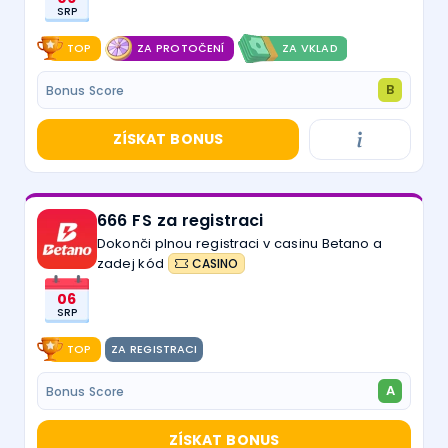
SRP
TOP
ZA PROTOČENÍ
ZA VKLAD
B
Bonus Score
ZÍSKAT BONUS
666 FS za registraci
Dokonči plnou registraci v casinu Betano a
zadej kód
CASINO
06
SRP
TOP
ZA REGISTRACI
A
Bonus Score
ZÍSKAT BONUS