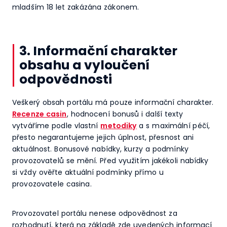
mladším 18 let zakázána zákonem.
3. Informační charakter
obsahu a vyloučení
odpovědnosti
Veškerý obsah portálu má pouze informační charakter.
Recenze casin
, hodnocení bonusů i další texty
vytváříme podle vlastní
metodiky
a s maximální péčí,
přesto negarantujeme jejich úplnost, přesnost ani
aktuálnost. Bonusové nabídky, kurzy a podmínky
provozovatelů se mění. Před využitím jakékoli nabídky
si vždy ověřte aktuální podmínky přímo u
provozovatele casina.
Provozovatel portálu nenese odpovědnost za
rozhodnutí, která na základě zde uvedených informací