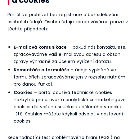
a cookies
Portál lze prohlížet bez registrace a bez sdělování
osobních údajů. Osobní údaje zpracováváme pouze v
těchto případech:
E-mailová komunikace
– pokud nás kontaktujete,
zpracováváme vaši e-mailovou adresu a obsah
zprávy výhradně za účelem vyřízení dotazu.
Komentáře a formuláře
– údaje vyplněné ve
formulářích zpracováváme jen v rozsahu nutném
pro danou funkci.
Cookies
– portál používá technické cookies
nezbytné pro provoz a analytické či marketingové
cookies dle vašeho souhlasu uděleného v cookie
liště. Souhlas můžete kdykoli odvolat v nastavení
cookies.
Sebehodnotící test problémového hraní (PGSI) na