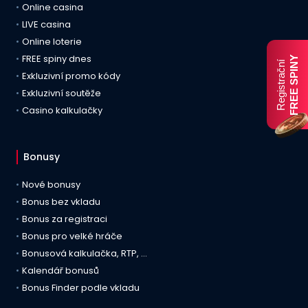
Online casina
LIVE casina
Online loterie
FREE spiny dnes
FREE SPINY
Registrační
Exkluzivní promo kódy
Exkluzivní soutěže
Casino kalkulačky
Bonusy
Nové bonusy
Bonus bez vkladu
Bonus za registraci
Bonus pro velké hráče
Bonusová kalkulačka, RTP, …
Kalendář bonusů
Bonus Finder podle vkladu