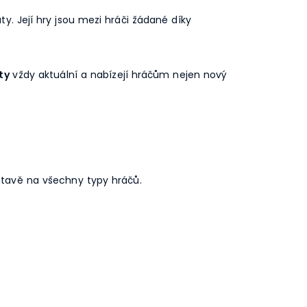
y. Její hry jsou mezi hráči žádané díky
ty
vždy aktuální a nabízejí hráčům nejen nový
outavě na všechny typy hráčů.