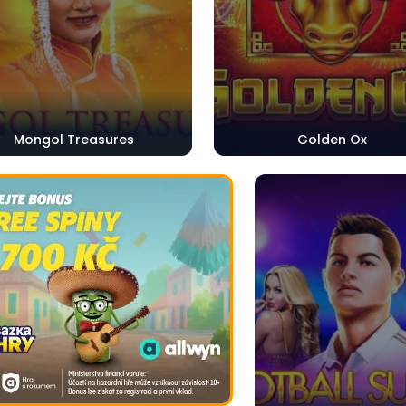
Mongol Treasures
Golden Ox