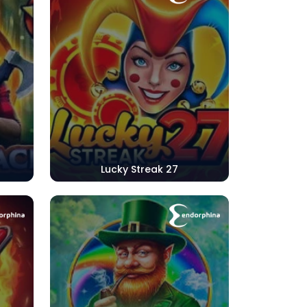
Lucky Streak 27