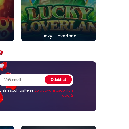
Lucky Cloverland
áním souhlasíte se
Zpracování osobních
údajů