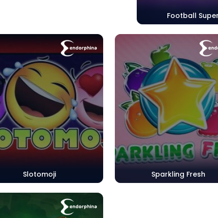
Football Supe
Slotomoji
Sparkling Fresh