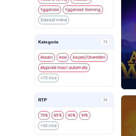
Yggdrasil
Yggdrasil Gaming
Zobrazit méně
Kategorie
74
Aladin
Asie
Asijský/Orientální
Atypické hrací automaty
+70 více
RTP
34
75%
85%
90%
91%
+30 více