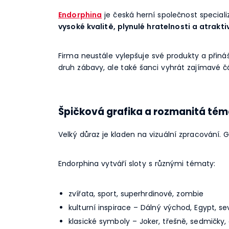
Endorphina
je česká herní společnost speciali
vysoké kvalitě, plynulé hratelnosti a atrakti
Firma neustále vylepšuje své produkty a přiná
druh zábavy, ale také šanci vyhrát zajímavé č
Špičková grafika a rozmanitá té
Velký důraz je kladen na vizuální zpracování.
Endorphina vytváří sloty s různými tématy:
zvířata, sport, superhrdinové, zombie
kulturní inspirace – Dálný východ, Egypt, s
klasické symboly – Joker, třešně, sedmičky