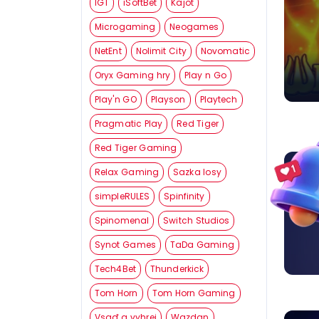
IGT
iSoftBet
Kajot
Microgaming
Neogames
NetEnt
Nolimit City
Novomatic
Oryx Gaming hry
Play n Go
Play'n GO
Playson
Playtech
Pragmatic Play
Red Tiger
Red Tiger Gaming
Relax Gaming
Sazka losy
simpleRULES
Spinfinity
Spinomenal
Switch Studios
Synot Games
TaDa Gaming
Tech4Bet
Thunderkick
Tom Horn
Tom Horn Gaming
Vsaď a vyhrej
Wazdan