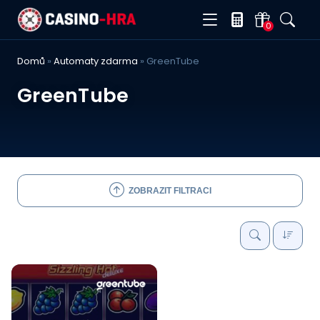
0
Domů
»
Automaty zdarma
»
GreenTube
GreenTube
ZOBRAZIT FILTRACI