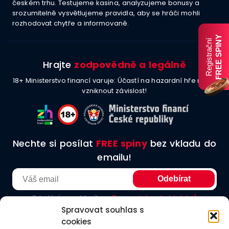
českém trhu. Testujeme kasina, analyzujeme bonusy a
srozumitelně vysvětlujeme pravidla, aby se hráči mohli
rozhodovat chytře a informovaně.
FREE SPINY
Registrační
Hrajte
zodpovědně a legálně
18+ Ministerstvo financí varuje: Účastí na hazardní hře může
vzniknout závislost!
Nechte si posílat
FREE spiny
bez vkladu do
emailu!
Odesláním souhlasíte se
Zpracování osobních údajů
Spravovat souhlas s
cookies