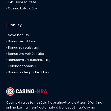
Exkluzivní soutěže
Casino kalkulačky
Bonusy
Nové bonusy
Bonus bez vkladu
Bonus za registraci
Bonus pro velké hráče
Bonusová kalkulačka, RTP, …
Kalendář bonusů
Bonus Finder podle vkladu
Casino-hra.cz je nezávislý obsahový projekt zaměřený na
online kasina, herní automaty a bonusové nabídky na