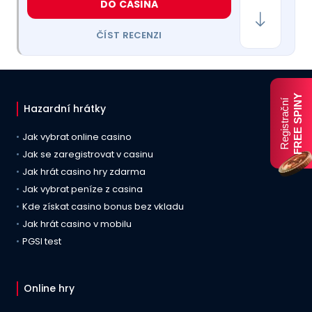
DO CASINA
ČÍST RECENZI
FREE SPINY
Registrační
Hazardní hrátky
Jak vybrat online casino
Jak se zaregistrovat v casinu
Jak hrát casino hry zdarma
Jak vybrat peníze z casina
Kde získat casino bonus bez vkladu
Jak hrát casino v mobilu
PGSI test
Online hry