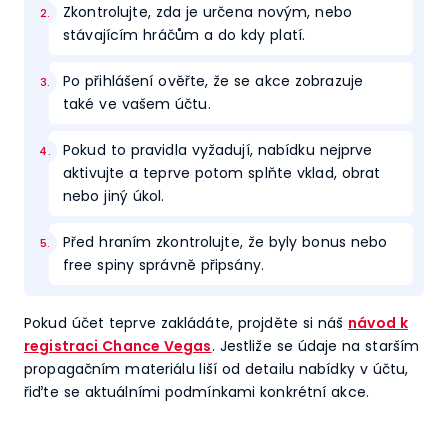
Zkontrolujte, zda je určena novým, nebo
stávajícím hráčům a do kdy platí.
Po přihlášení ověřte, že se akce zobrazuje
také ve vašem účtu.
Pokud to pravidla vyžadují, nabídku nejprve
aktivujte a teprve potom splňte vklad, obrat
nebo jiný úkol.
Před hraním zkontrolujte, že byly bonus nebo
free spiny správně připsány.
Pokud účet teprve zakládáte, projděte si náš
návod k
registraci Chance Vegas
. Jestliže se údaje na starším
propagačním materiálu liší od detailu nabídky v účtu,
řiďte se aktuálními podmínkami konkrétní akce.