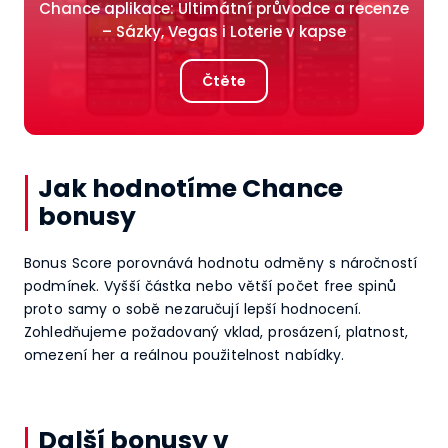
Chance aplikace: Ultimátní průvodce a recenze
– Sázky, Vegas i Loterie v kapse
Čtěte
Jak hodnotíme Chance
bonusy
Bonus Score porovnává hodnotu odměny s náročností
podmínek. Vyšší částka nebo větší počet free spinů
proto samy o sobě nezaručují lepší hodnocení.
Zohledňujeme požadovaný vklad, prosázení, platnost,
omezení her a reálnou použitelnost nabídky.
Další bonusy v