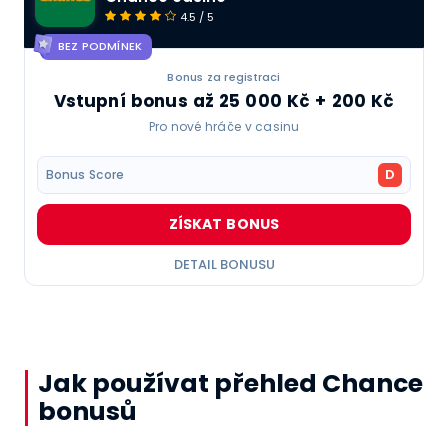
4.5 / 5
BEZ PODMÍNEK
Bonus za registraci
Vstupní bonus až 25 000 Kč + 200 Kč
Pro nové hráče v casinu
D
Bonus Score
ZÍSKAT BONUS
DETAIL BONUSU
Jak používat přehled Chance
bonusů