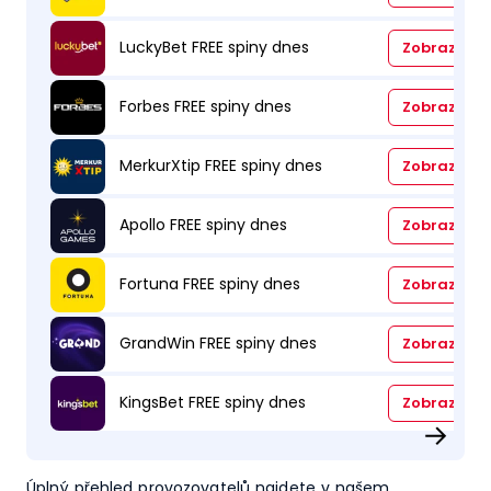
LuckyBet FREE spiny dnes
Zobrazit
Forbes FREE spiny dnes
Zobrazit
MerkurXtip FREE spiny dnes
Zobrazit
Apollo FREE spiny dnes
Zobrazit
Fortuna FREE spiny dnes
Zobrazit
GrandWin FREE spiny dnes
Zobrazit
KingsBet FREE spiny dnes
Zobrazit
→
Úplný přehled provozovatelů najdete v našem