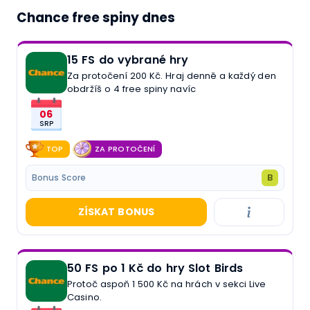
Chance free spiny dnes
15 FS do vybrané hry
Za protočení 200 Kč. Hraj denně a každý den
obdržíš o 4 free spiny navíc
06
SRP
TOP
ZA PROTOČENÍ
B
Bonus Score
ZÍSKAT BONUS
50 FS po 1 Kč do hry Slot Birds
Protoč aspoň 1 500 Kč na hrách v sekci Live
Casino.