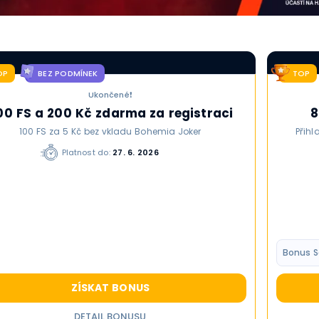
OP
BEZ PODMÍNEK
TOP
Ukončené❗️
00 FS a 200 Kč zdarma za registraci
8
100 FS za 5 Kč bez vkladu Bohemia Joker
Přihl
Platnost do:
27. 6. 2026
Bonus S
ZÍSKAT BONUS
DETAIL BONUSU