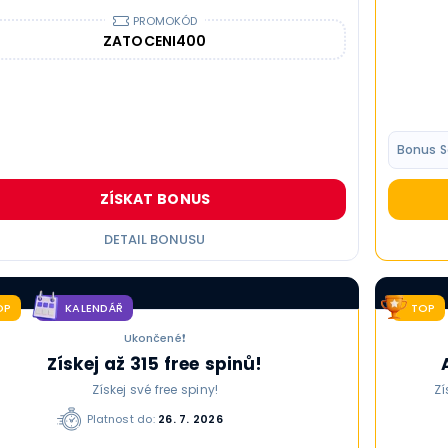
PROMOKÓD
ZATOCENI400
Bonus S
ZÍSKAT BONUS
DETAIL BONUSU
OP
KALENDÁŘ
TOP
Ukončené❗️
Získej až 315 free spinů!
Získej své free spiny!
Zí
Platnost do:
26. 7. 2026