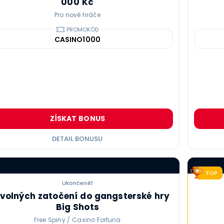
000 Kč
Pro nové hráče
PROMOKÓD
CASINO1000
ZÍSKAT BONUS
DETAIL BONUSU
TOP
Ukončené❗️
volných zatočení do gangsterské hry
Big Shots
Free Spiny / Casino Fortuna