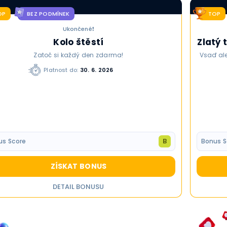
OP
BEZ PODMÍNEK
TOP
Ukončené❗️
Kolo štěstí
Zlatý 
Zatoč si každý den zdarma!
Vsaď ale
Platnost do:
30. 6. 2026
B
us Score
Bonus S
ZÍSKAT BONUS
DETAIL BONUSU