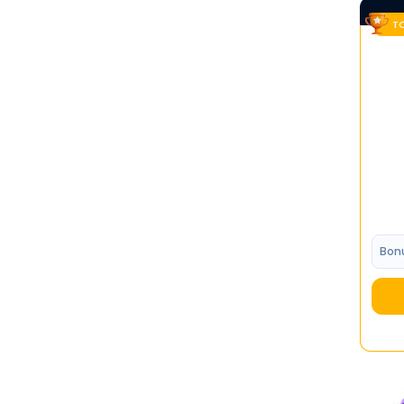
T
Bon