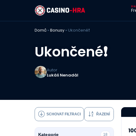
Fr
Domů
»
Bonusy
»
Ukončené❗️
Ukončené❗️
Autor
Lukáš Nenadál
SCHOVAT FILTRACI
ŘAZENÍ
10
Kategorie
18