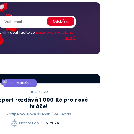
áním souhlasíte se
Zpracování osobních
údajů
BEZ PODMÍNEK
Ukončené❗️
sport rozdává 1 000 Kč pro nové
hráče!
Zažijte hokejové šílenství ve Vegas
Platnost do:
31. 5. 2026