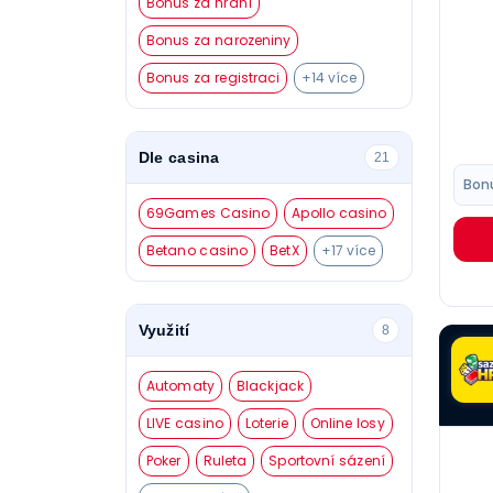
Bonus za hraní
Bonus za narozeniny
Bonus za registraci
+14 více
Dle casina
21
Bon
69Games Casino
Apollo casino
Betano casino
BetX
+17 více
Využití
8
Automaty
Blackjack
LIVE casino
Loterie
Online losy
Poker
Ruleta
Sportovní sázení