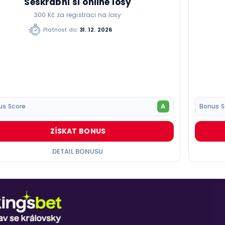
Seškrábni si online losy
300 Kč za registraci na losy
Platnost do:
31. 12. 2026
A
us Score
Bonus S
ZÍSKAT BONUS
DETAIL BONUSU