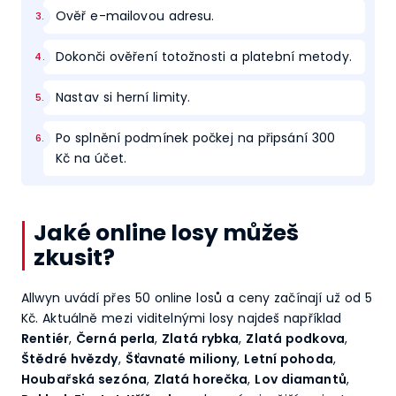
Ověř e-mailovou adresu.
Dokonči ověření totožnosti a platební metody.
Nastav si herní limity.
Po splnění podmínek počkej na připsání 300
Kč na účet.
Jaké online losy můžeš
zkusit?
Allwyn uvádí přes 50 online losů a ceny začínají už od 5
Kč. Aktuálně mezi viditelnými losy najdeš například
Rentiér
,
Černá perla
,
Zlatá rybka
,
Zlatá podkova
,
Štědré hvězdy
,
Šťavnaté miliony
,
Letní pohoda
,
Houbařská sezóna
,
Zlatá horečka
,
Lov diamantů
,