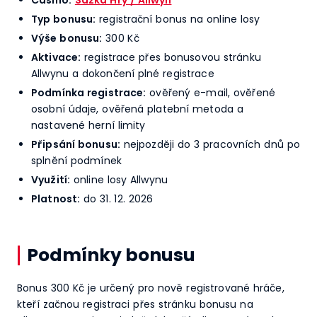
Casino:
Sazka Hry / Allwyn
Typ bonusu:
registrační bonus na online losy
Výše bonusu:
300 Kč
Aktivace:
registrace přes bonusovou stránku
Allwynu a dokončení plné registrace
Podmínka registrace:
ověřený e-mail, ověřené
osobní údaje, ověřená platební metoda a
nastavené herní limity
Připsání bonusu:
nejpozději do 3 pracovních dnů po
splnění podmínek
Využití:
online losy Allwynu
Platnost:
do 31. 12. 2026
Podmínky bonusu
Bonus 300 Kč je určený pro nově registrované hráče,
kteří začnou registraci přes stránku bonusu na