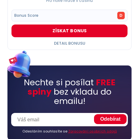
Pro nové hráče v casinu
D
Bonus Score
ZÍSKAT BONUS
DETAIL BONUSU
Nechte si posílat
FREE
spiny
bez vkladu do
emailu!
Odesláním souhlasíte se
Zpracování osobních údajů