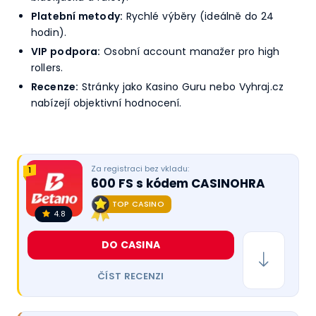
Platební metody:
Rychlé výběry (ideálně do 24
hodin).
VIP podpora:
Osobní account manažer pro high
rollers.
Recenze:
Stránky jako Kasino Guru nebo Vyhraj.cz
nabízejí objektivní hodnocení.
Za registraci bez vkladu:
1
600 FS s kódem CASINOHRA
TOP CASINO
4.8
DO CASINA
ČÍST RECENZI