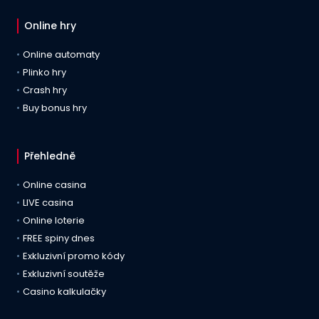
Online hry
Online automaty
Plinko hry
Crash hry
Buy bonus hry
Přehledně
Online casina
LIVE casina
Online loterie
FREE spiny dnes
Exkluzivní promo kódy
Exkluzivní soutěže
Casino kalkulačky