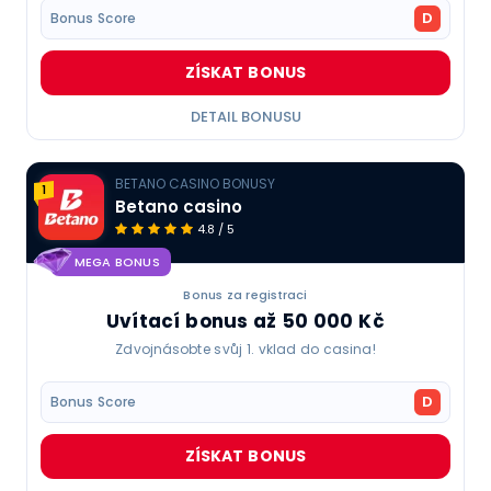
D
Bonus Score
ZÍSKAT BONUS
DETAIL BONUSU
BETANO CASINO BONUSY
1
Betano casino
4.8 / 5
MEGA BONUS
Bonus za registraci
Uvítací bonus až 50 000 Kč
Zdvojnásobte svůj 1. vklad do casina!
D
Bonus Score
ZÍSKAT BONUS