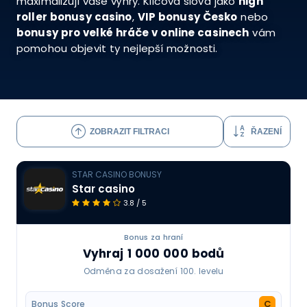
maximalizují vaše výhry. Klíčová slova jako
high
roller bonusy casino
,
VIP bonusy Česko
nebo
bonusy pro velké hráče v online casinech
vám
pomohou objevit ty nejlepší možnosti.
ZOBRAZIT FILTRACI
ŘAZENÍ
STAR CASINO BONUSY
Star casino
3.8 / 5
Bonus za hraní
Vyhraj 1 000 000 bodů
Odměna za dosažení 100. levelu
C
Bonus Score