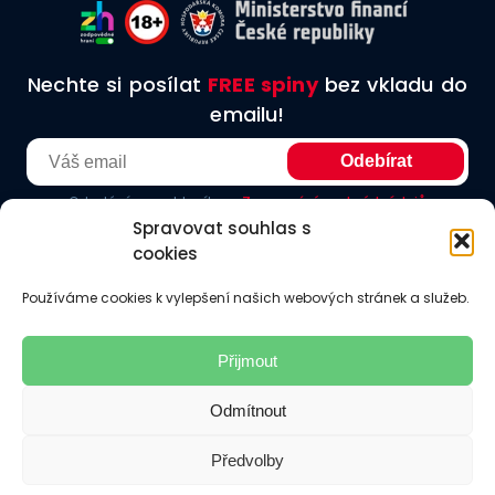
Nechte si posílat
FREE spiny
bez vkladu do
emailu!
Odesláním souhlasíte se
Zpracování osobních údajů
Spravovat souhlas s
cookies
O nás
Podmínky užití
Etické principy
Redakční zásady
Používáme cookies k vylepšení našich webových stránek a služeb.
Jak hodnotíme
Odkazy
Kontakt
Přijmout
Odmítnout
Provozování hazardních her v České republice upravuje zákon
č.
186/2016 Sb.
Účast je povolena pouze osobám starším 18 let. Tento
Předvolby
web obsahuje affiliate odkazy, za registrace či vklady přes ně můžeme
získat provizi, která však neovlivňuje naše
hodnocení ani recenze
.