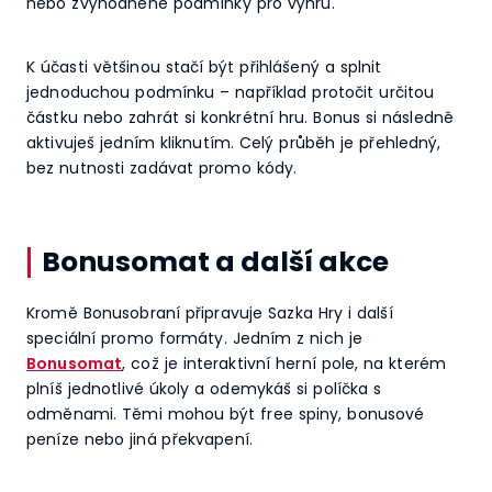
nebo zvýhodněné podmínky pro výhru.
K účasti většinou stačí být přihlášený a splnit
jednoduchou podmínku – například protočit určitou
částku nebo zahrát si konkrétní hru. Bonus si následně
aktivuješ jedním kliknutím. Celý průběh je přehledný,
bez nutnosti zadávat promo kódy.
Bonusomat a další akce
Kromě Bonusobraní připravuje Sazka Hry i další
speciální promo formáty. Jedním z nich je
Bonusomat
, což je interaktivní herní pole, na kterém
plníš jednotlivé úkoly a odemykáš si políčka s
odměnami. Těmi mohou být free spiny, bonusové
peníze nebo jiná překvapení.