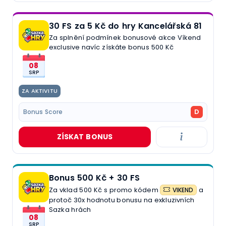
30 FS za 5 Kč do hry Kancelářská 81
Za splnění podmínek bonusové akce Víkend
exclusive navíc získáte bonus 500 Kč
08
SRP
ZA AKTIVITU
D
Bonus Score
ZÍSKAT BONUS
Bonus 500 Kč + 30 FS
Za vklad 500 Kč s promo kódem
a
VIKEND
protoč 30x hodnotu bonusu na exkluzivních
Sazka hrách
08
SRP