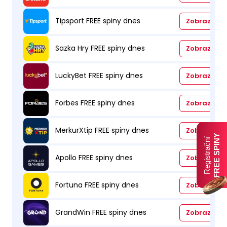
Tipsport FREE spiny dnes
Zobrazit
Sazka Hry FREE spiny dnes
Zobrazit
LuckyBet FREE spiny dnes
Zobrazit
Forbes FREE spiny dnes
Zobrazit
MerkurXtip FREE spiny dnes
Zobrazit
FREE SPINY
Registrační
Apollo FREE spiny dnes
Zobrazit
Fortuna FREE spiny dnes
Zobrazit
GrandWin FREE spiny dnes
Zobrazit