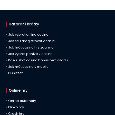
Hazardní hrátky
Jak vybrat online casino
Jak se zaregistrovat v casinu
Jak hrát casino hry zdarma
Jak vybrat peníze z casina
Kde získat casino bonus bez vkladu
Jak hrát casino v mobilu
PGSI test
Online hry
Online automaty
Plinko hry
Crash hry