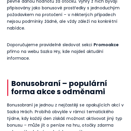
pevně danou hodnotu za otočku. Výhry z nich bývají
připisovány jako bonusové prostředky s jednoduchým
požadavkem na protočení – v některých případech
nejsou podmínky žádné, ale vždy záleží na konkrétní
nabídce.
Doporučujeme pravidelně sledovat sekci
Promoakce
přímo na webu Sazka Hry, kde najdeš aktuální
informace.
Bonusobraní – populární
forma akce s odměnami
Bonusobraní je jednou z nejčastěji se opakujících akcí v
Sazka Hrách. Probíhá obvykle v rámci tematického
týdne, kdy každý den získáš možnost aktivovat jiný typ
bonusu – může jít o peníze na hru, otočky zdarma