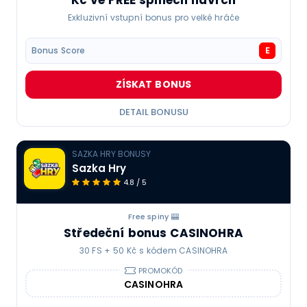
Kč ve FREE spinech navrch
Exkluzivní vstupní bonus pro velké hráče
E
Bonus Score
ZÍSKAT BONUS
DETAIL BONUSU
SAZKA HRY BONUSY
Sazka Hry
4.8 / 5
Free spiny 🎰
Středeční bonus CASINOHRA
30 FS + 50 Kč s kódem CASINOHRA
PROMOKÓD
CASINOHRA