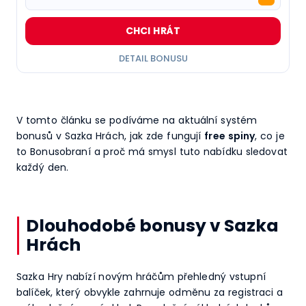
CHCI HRÁT
DETAIL BONUSU
V tomto článku se podíváme na aktuální systém
bonusů v Sazka Hrách, jak zde fungují
free spiny
, co je
to Bonusobraní a proč má smysl tuto nabídku sledovat
každý den.
Dlouhodobé bonusy v Sazka
Hrách
Sazka Hry nabízí novým hráčům přehledný vstupní
balíček, který obvykle zahrnuje odměnu za registraci a