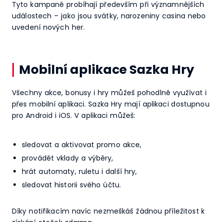
Tyto kampaně probíhají především při významnějších
událostech – jako jsou svátky, narozeniny casina nebo
uvedení nových her.
Mobilní aplikace Sazka Hry
Všechny akce, bonusy i hry můžeš pohodlně využívat i
přes mobilní aplikaci. Sazka Hry mají aplikaci dostupnou
pro Android i iOS. V aplikaci můžeš:
sledovat a aktivovat promo akce,
provádět vklady a výběry,
hrát automaty, ruletu i další hry,
sledovat historii svého účtu.
Díky notifikacím navíc nezmeškáš žádnou příležitost k