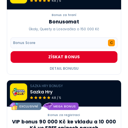
4.8 / 5
Bonus za hraní
Bonusomat
Úkoly, Questy a Losovačka o 150 000 Kč
C
Bonus Score
ZÍSKAT BONUS
DETAIL BONUSU
SAZKA HRY BONUSY
Sazka Hry
4.8 / 5
EXCLUSIVNÍ
MEGA BONUS
Bonus za registraci
VIP bonus 90 000 Kč ke vkladu a 10 000