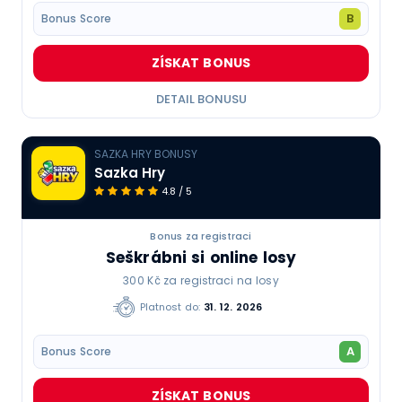
B
Bonus Score
ZÍSKAT BONUS
DETAIL BONUSU
SAZKA HRY BONUSY
Sazka Hry
4.8 / 5
Bonus za registraci
Seškrábni si online losy
300 Kč za registraci na losy
Platnost do:
31. 12. 2026
A
Bonus Score
ZÍSKAT BONUS