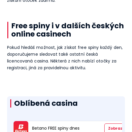
získání otoček zdarma.
Free spiny i v dalších českých
online casinech
Pokud hledáš možnost, jak získat free spiny každý den,
doporučujeme sledovat také ostatní česká
licencovaná casina. Některá z nich nabízí otočky za
registraci, jiná za pravidelnou aktivitu.
Oblíbená casina
Betano FREE spiny dnes
Zobrazit