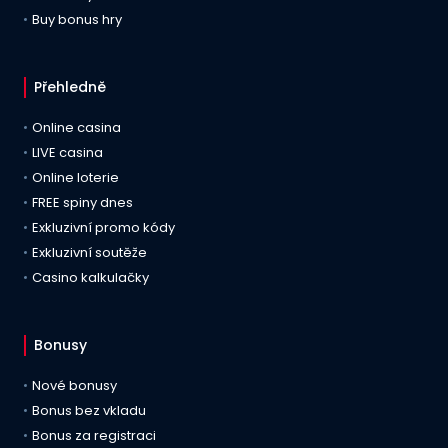
Buy bonus hry
Přehledně
Online casina
LIVE casina
Online loterie
FREE spiny dnes
Exkluzivní promo kódy
Exkluzivní soutěže
Casino kalkulačky
Bonusy
Nové bonusy
Bonus bez vkladu
Bonus za registraci