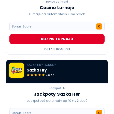
Bonus za hraní
Casino turnaje
Turnaje na automatech i live hrách
C
Bonus Score
ROZPIS TURNAJŮ
DETAIL BONUSU
SAZKA HRY BONUSY
Sazka Hry
4.8 / 5
Jackpot 🍀
Jackpoty Sazka Her
Jackpotové automaty od 10+ výrobců
C
Bonus Score