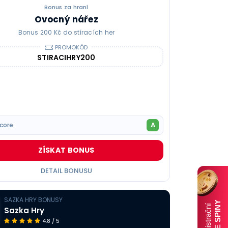
Bonus za hraní
Ovocný nářez
Bonus 200 Kč do stíracích her
PROMOKÓD
STIRACIHRY200
A
core
ZÍSKAT BONUS
DETAIL BONUSU
SAZKA HRY BONUSY
FREE SPINY
Registrační
Sazka Hry
4.8 / 5