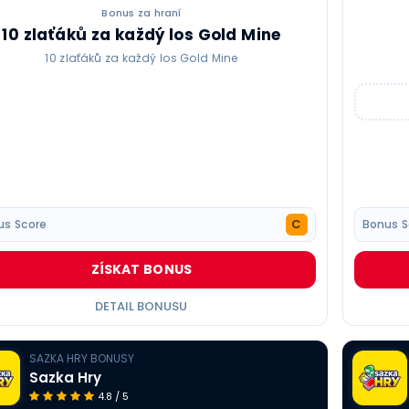
Bonus za hraní
10 zlaťáků za každý los Gold Mine
10 zlaťáků za každý los Gold Mine
C
us Score
Bonus S
ZÍSKAT BONUS
DETAIL BONUSU
SAZKA HRY BONUSY
Sazka Hry
4.8 / 5