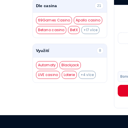
Dle casina
21
69Games Casino
Apollo casino
Betano casino
BetX
+17 více
Využití
8
Automaty
Blackjack
LIVE casino
Loterie
+4 více
Bon