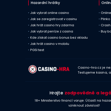
Hazardní hrátky
Onlin
Jak vybrat online casino
Onlin
Jak se zaregistrovat v casinu
Plinko
Jak hrát casino hry zdarma
Crash
Jak vybrat peníze z casina
Buy b
Kde získat casino bonus bez vkladu
Jak hrát casino v mobilu
PGSI test
Casino-hra.cz je ne
Testujeme kasina, a
Hrajte
zodpovědně a legá
18+ Ministerstvo financí varuje: Účastí na haz
vzniknout závislost!