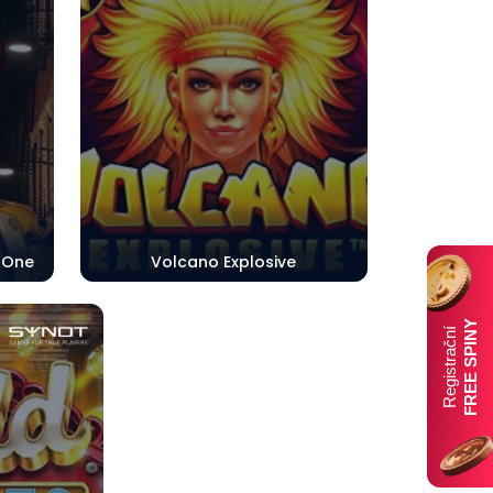
h One
Volcano Explosive
FREE SPINY
Registrační