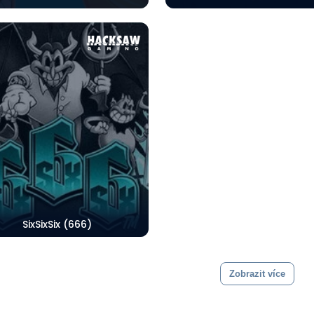
SixSixSix (666)
Zobrazit více