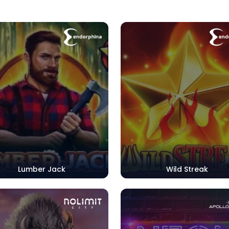
Lumber Jack
Wild Streak