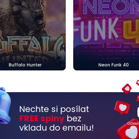
Buffalo Hunter
Neon Funk 40
Nechte si posílat
FREE spiny
bez
Odesl
vkladu do emailu!