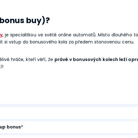
(bonus buy)?
y
, je specialitkou ve světě online automatů. Místo dlouhého t
it si vstup do bonusového kola za předem stanovenou cenu.
ivé hráče, kteří věří, že
právě v bonusových kolech leží op
í!
Kup bonus“