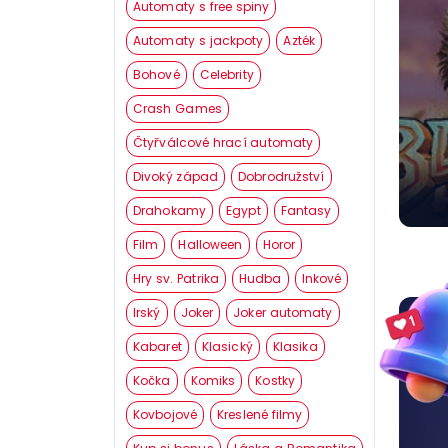
Automaty s free spiny
Automaty s jackpoty
Azték
Bohové
Celebrity
Crash Games
Čtyřválcové hrací automaty
Divoký západ
Dobrodružství
Drahokamy
Egypt
Fantasy
Film
Halloween
Horor
Hry sv. Patrika
Hudba
Inkové
Irský
Joker
Joker automaty
Kabaret
Klasický
Klasika
Kočka
Komiks
Kostky
Kovbojové
Kreslené filmy