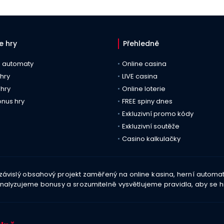
e hry
Přehledně
e automaty
Online casina
 hry
LIVE casina
 hry
Online loterie
onus hry
FREE spiny dnes
Exkluzivní promo kódy
Exkluzivní soutěže
Casino kalkulačky
závislý obsahový projekt zaměřený na online kasina, herní autom
nalyzujeme bonusy a srozumitelně vysvětlujeme pravidla, aby se h