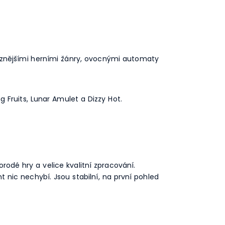
ůznějšími herními žánry, ovocnými automaty
g Fruits, Lunar Amulet a Dizzy Hot.
rodé hry a velice kvalitní zpracování.
t nic nechybí. Jsou stabilní, na první pohled