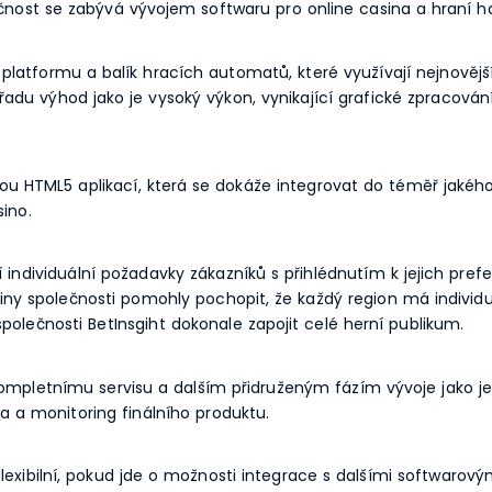
lečnost se zabývá vývojem softwaru pro online casina a hraní h
ní platformu a balík hracích automatů, které využívají nejnově
řadu výhod jako je vysoký výkon, vynikající grafické zpracová
lou HTML5 aplikací, která se dokáže integrovat do téměř jakého
sino.
 individuální požadavky zákazníků s přihlédnutím k jejich pre
siny společnosti pomohly pochopit, že každý region má individuá
olečnosti BetInsgiht dokonale zapojit celé herní publikum.
ompletnímu servisu a dalším přidruženým fázím vývoje jako je
a a monitoring finálního produktu.
lexibilní, pokud jde o možnosti integrace s dalšími softwarový