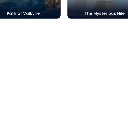
Path of Valkyrie
The Mysterious Nile