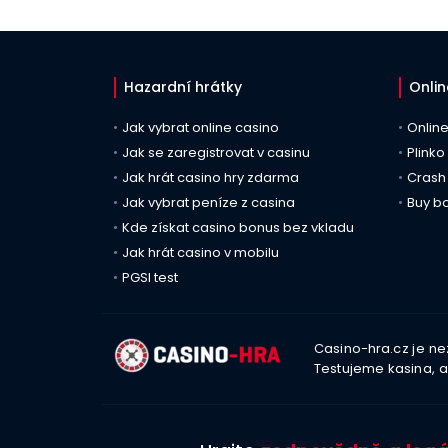
Hazardní hrátky
Onlin
Jak vybrat online casino
Onlin
Jak se zaregistrovat v casinu
Plinko
Jak hrát casino hry zdarma
Crash
Jak vybrat peníze z casina
Buy b
Kde získat casino bonus bez vkladu
Jak hrát casino v mobilu
PGSI test
Casino-hra.cz je ne
Testujeme kasina, a