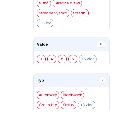
Nízká
Středně nízká
Středně vysoká
Střední
+1 více
Válce
10
3
4
5
6
+6 více
Typ
7
Automaty
BlackJack
Crash hry
Kostky
+3 více