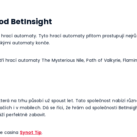
od BetInsight
 hrací automaty. Tyto hrací automaty přitom prostupují nejr
gskými automaty konče.
ří hrací automaty The Mysterious Nile, Path of Valkyrie, Flamin
terá na trhu působí už spoust let. Tato společnost nabízí různo
ačích i v mobilech. Dá se říci, že hrám od společnosti BetInsigh
káží perfektně zabavit.
ce casina
Synot Tip
.