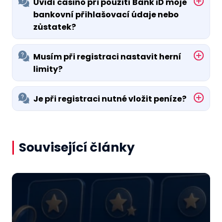
Uvidí casino při použití Bank iD moje
bankovní přihlašovací údaje nebo
zůstatek?
Musím při registraci nastavit herní
limity?
Je při registraci nutné vložit peníze?
Související články