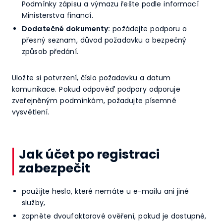
Podmínky zápisu a výmazu řešte podle informací
Ministerstva financí.
Dodatečné dokumenty:
požádejte podporu o
přesný seznam, důvod požadavku a bezpečný
způsob předání.
Uložte si potvrzení, číslo požadavku a datum
komunikace. Pokud odpověď podpory odporuje
zveřejněným podmínkám, požadujte písemné
vysvětlení.
Jak účet po registraci
zabezpečit
použijte heslo, které nemáte u e-mailu ani jiné
služby,
zapněte dvoufaktorové ověření, pokud je dostupné,