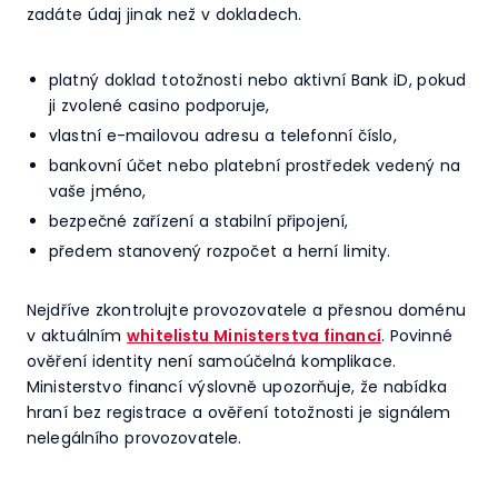
zadáte údaj jinak než v dokladech.
platný doklad totožnosti nebo aktivní Bank iD, pokud
ji zvolené casino podporuje,
vlastní e-mailovou adresu a telefonní číslo,
bankovní účet nebo platební prostředek vedený na
vaše jméno,
bezpečné zařízení a stabilní připojení,
předem stanovený rozpočet a herní limity.
Nejdříve zkontrolujte provozovatele a přesnou doménu
v aktuálním
whitelistu Ministerstva financí
. Povinné
ověření identity není samoúčelná komplikace.
Ministerstvo financí výslovně upozorňuje, že nabídka
hraní bez registrace a ověření totožnosti je signálem
nelegálního provozovatele.