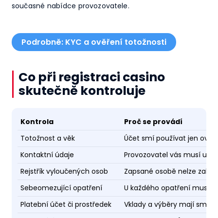
současné nabídce provozovatele.
Podrobně: KYC a ověření totožnosti
Co při registraci casino
skutečně kontroluje
Kontrola
Proč se provádí
Totožnost a věk
Účet smí používat jen ověře
Kontaktní údaje
Provozovatel vás musí um
Rejstřík vyloučených osob
Zapsané osobě nelze založi
Sebeomezující opatření
U každého opatření musíte
Platební účet či prostředek
Vklady a výběry mají směřo