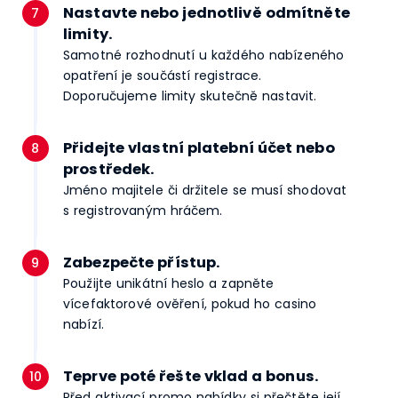
Nastavte nebo jednotlivě odmítněte
limity.
Samotné rozhodnutí u každého nabízeného
opatření je součástí registrace.
Doporučujeme limity skutečně nastavit.
Přidejte vlastní platební účet nebo
prostředek.
Jméno majitele či držitele se musí shodovat
s registrovaným hráčem.
Zabezpečte přístup.
Použijte unikátní heslo a zapněte
vícefaktorové ověření, pokud ho casino
nabízí.
Teprve poté řešte vklad a bonus.
Před aktivací promo nabídky si přečtěte její