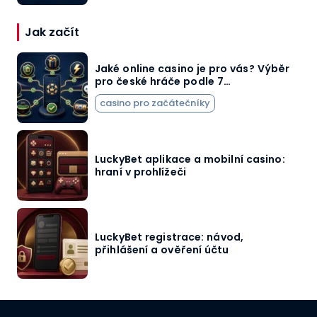
Jak začít
Jaké online casino je pro vás? Výběr
pro české hráče podle 7…
casino pro začátečníky
LuckyBet aplikace a mobilní casino:
hraní v prohlížeči
LuckyBet registrace: návod,
přihlášení a ověření účtu