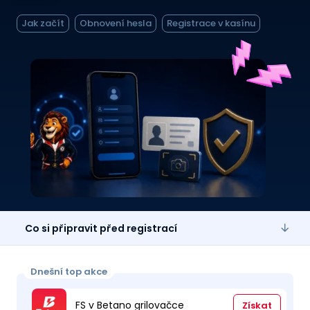
Jak začít
Obnovení hesla
Registrace v kasínu
Co si připravit před registrací
Dnešní top akce
FS v Betano grilovačce
Získat