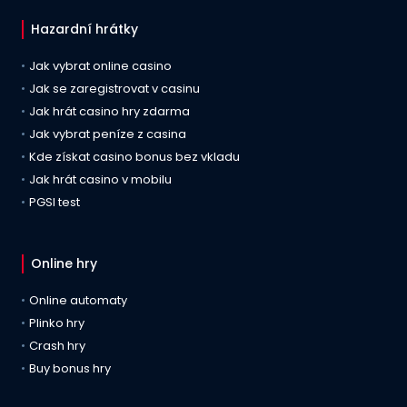
Hazardní hrátky
Jak vybrat online casino
Jak se zaregistrovat v casinu
Jak hrát casino hry zdarma
Jak vybrat peníze z casina
Kde získat casino bonus bez vkladu
Jak hrát casino v mobilu
PGSI test
Online hry
Online automaty
Plinko hry
Crash hry
Buy bonus hry