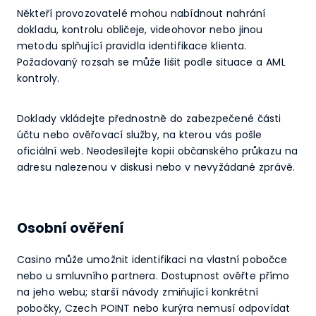
Někteří provozovatelé mohou nabídnout nahrání
dokladu, kontrolu obličeje, videohovor nebo jinou
metodu splňující pravidla identifikace klienta.
Požadovaný rozsah se může lišit podle situace a AML
kontroly.
Doklady vkládejte přednostně do zabezpečené části
účtu nebo ověřovací služby, na kterou vás pošle
oficiální web. Neodesílejte kopii občanského průkazu na
adresu nalezenou v diskusi nebo v nevyžádané zprávě.
Osobní ověření
Casino může umožnit identifikaci na vlastní pobočce
nebo u smluvního partnera. Dostupnost ověřte přímo
na jeho webu; starší návody zmiňující konkrétní
pobočky, Czech POINT nebo kurýra nemusí odpovídat