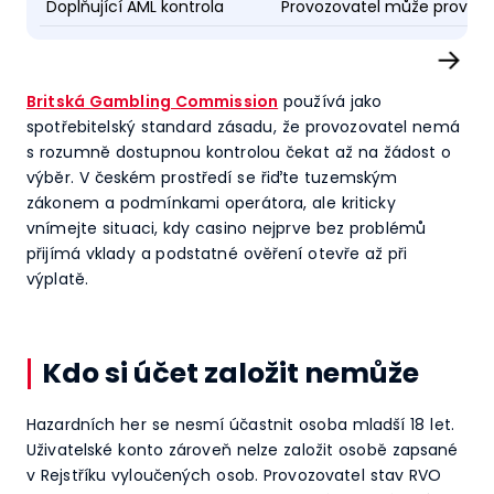
Doplňující AML kontrola
Provozovatel může prověřo
→
Britská Gambling Commission
používá jako
spotřebitelský standard zásadu, že provozovatel nemá
s rozumně dostupnou kontrolou čekat až na žádost o
výběr. V českém prostředí se řiďte tuzemským
zákonem a podmínkami operátora, ale kriticky
vnímejte situaci, kdy casino nejprve bez problémů
přijímá vklady a podstatné ověření otevře až při
výplatě.
Kdo si účet založit nemůže
Hazardních her se nesmí účastnit osoba mladší 18 let.
Uživatelské konto zároveň nelze založit osobě zapsané
v Rejstříku vyloučených osob. Provozovatel stav RVO