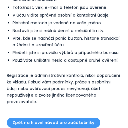
Totožnost, věk, e-mail a telefon jsou ověřené.
V účtu vidíte správné osobní a kontaktní údaje.
Platební metoda je vedená na vaše jméno.
Nastavili jste si reálné denní a měsíční limity.
Víte, kde se nachází panic button, historie transakcí
a žádost o uzavření účtu.
Přečetli jste si pravidla výběrů a případného bonusu.
Používáte unikátní heslo a dostupné druhé ověření.
Registrace je administrativní kontrola, nikoli doporučení
ke vkladu. Pokud vám podmínky, práce s osobními
údaji nebo ověřovací proces nevyhovují, účet
nepoužívejte a zvolte jiného licencovaného
provozovatele.
Zpět na hlavní návod pro začátečníky