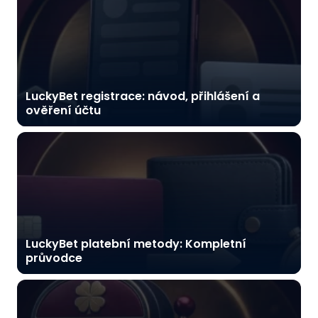
LuckyBet registrace: návod, přihlášení a
ověření účtu
LuckyBet platební metody: Kompletní
průvodce