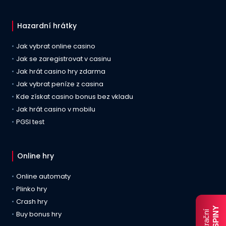
Hazardní hrátky
Jak vybrat online casino
Jak se zaregistrovat v casinu
Jak hrát casino hry zdarma
Jak vybrat peníze z casina
Kde získat casino bonus bez vkladu
Jak hrát casino v mobilu
PGSI test
Online hry
Online automaty
Plinko hry
Crash hry
Buy bonus hry