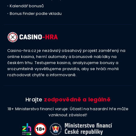
Kalendář bonusů
Bonus Finder podle vkladu
Casino-hra.cz je nezávislý obsahový projekt zaměřený na
online kasina, herní automaty a bonusové nabídky na
českém trhu. Testujeme kasina, analyzujeme bonusy a
srozumitelně vysvětlujeme pravidla, aby se hráči mohli
rozhodovat chytře a informovaně.
Hrajte
zodpovědně a legálně
18+ Ministerstvo financí varuje: Účastí na hazardní hře může
vzniknout závislost!