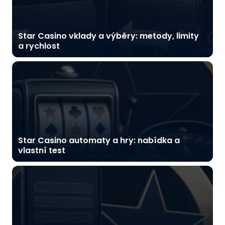
Star Casino vklady a výběry: metody, limity
a rychlost
Star Casino automaty a hry: nabídka a
vlastní test