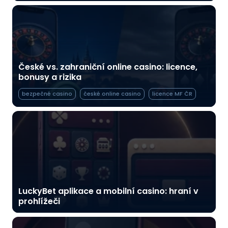
České vs. zahraniční online casino: licence,
bonusy a rizika
bezpečné casino
české online casino
licence MF ČR
LuckyBet aplikace a mobilní casino: hraní v
prohlížeči