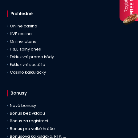
FREE SPINY
Registrační
Přehledně
Online casina
LIVE casina
Online loterie
FREE spiny dnes
Exkluzivní promo kódy
Exkluzivní soutěže
Casino kalkulačky
Bonusy
Nové bonusy
Bonus bez vkladu
Bonus za registraci
Bonus pro velké hráče
Bonusová kalkulačka, RTP, …