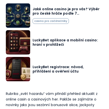
Jaké online casino je pro vás? Výběr
pro české hráče podle 7…
casino pro začátečníky
LuckyBet aplikace a mobilní casino:
hraní v prohlížeči
LuckyBet registrace: návod,
přihlášení a ověření účtu
Rubrika „svět hazardu“ vám přináší přehled aktualit z
online casin a casinových her. Pakliže se zajímáte o
novinky jako jsou sezónní bonusové akce, jackpoty