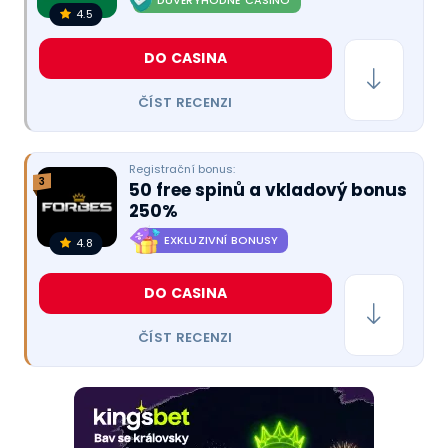
DŮVĚRYHODNÉ CASINO
4.5
DO CASINA
ČÍST RECENZI
Registrační bonus:
3
50 free spinů a vkladový bonus
250%
EXKLUZIVNÍ BONUSY
4.8
DO CASINA
ČÍST RECENZI