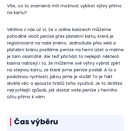
Víte, co to znamená mít možnost vybírat výhry přímo
na kartu?
Většina z nás už ví, že v online kasinech můžeme
pohodlně vložit peníze přes platební kartu, která je
registrovaná na naše jméno. Jednoduše přes web a
platební bránu posíláme peníze na herní účet a máme
je tam okamžitě. Ale teď přichází to nejlepší: některá
kasina nabízejí i to, že můžeme své výhry vybrat zpět
na stejnou kartu, ze které jsme peníze poslali. A to s
podobnou rychlostí, jakou jsme je vložili! To je fakt
skvělá věc a spousta hráčů toho využívá. Je to zkrátka
nejrychlejší způsob, jak dostat vaše peníze z herního
účtu přímo k vám.
Čas výběru