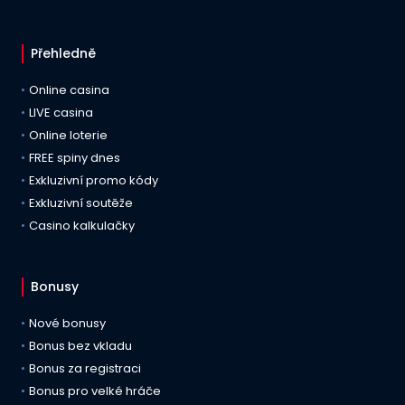
Přehledně
Online casina
LIVE casina
Online loterie
FREE spiny dnes
Exkluzivní promo kódy
Exkluzivní soutěže
Casino kalkulačky
Bonusy
Nové bonusy
Bonus bez vkladu
Bonus za registraci
Bonus pro velké hráče