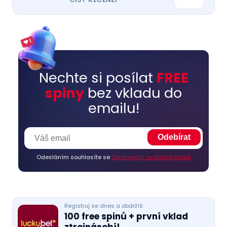
Nechte si posílat
FREE
spiny
bez vkladu do
emailu!
Odesláním souhlasíte se
Zpracování osobních údajů
Registruj se dnes a obdržíš:
100 free spinů + první vklad