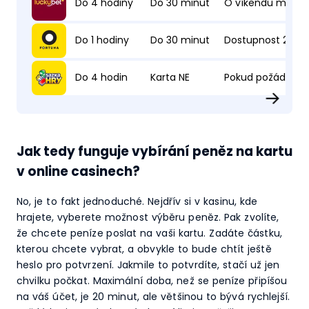
Do 4 hodiny
Do 30 minut
O víkendu může z
Do 1 hodiny
Do 30 minut
Dostupnost 24/7 
Do 4 hodin
Karta NE
Pokud požádáte o
→
Jak tedy funguje vybírání peněz na kartu
v online casinech?
No, je to fakt jednoduché. Nejdřív si v kasinu, kde
hrajete, vyberete možnost výběru peněz. Pak zvolíte,
že chcete peníze poslat na vaši kartu. Zadáte částku,
kterou chcete vybrat, a obvykle to bude chtít ještě
heslo pro potvrzení. Jakmile to potvrdíte, stačí už jen
chvilku počkat. Maximální doba, než se peníze připíšou
na váš účet, je 20 minut, ale většinou to bývá rychlejší.