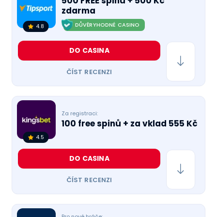
500 FREE spinů + 500 Kč
zdarma
DŮVĚRYHODNÉ CASINO
4.8
DO CASINA
ČÍST RECENZI
Za registraci:
100 free spinů + za vklad 555 Kč
4.5
DO CASINA
ČÍST RECENZI
Pro nové hráče: