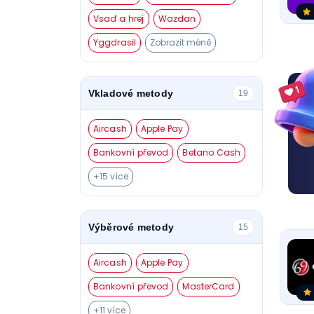
Vsaď a hrej
Wazdan
Yggdrasil
Zobrazit méně
Vkladové metody
19
Aircash
Apple Pay
Bankovní převod
Betano Cash
+15 více
Výběrové metody
15
Aircash
Apple Pay
Bankovní převod
MasterCard
+11 více