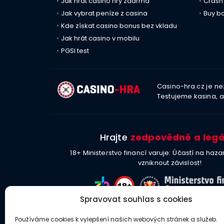
Jak hrát casino hry zdarma
Crash
Jak vybrat peníze z casina
Buy b
Kde získat casino bonus bez vkladu
Jak hrát casino v mobilu
PGSI test
Casino-hra.cz je ne
Testujeme kasina, a
Hrajte
zodpovědně a legá
18+ Ministerstvo financí varuje: Účastí na haz
vzniknout závislost!
Spravovat souhlas s cookies
Používáme cookies k vylepšení našich webových stránek a služeb.