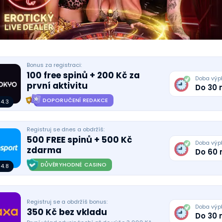
Bonus za registraci:
100 free spinů + 200 Kč za
Doba výp
první aktivitu
Do 30 
DOPORUČENÍ REDAKCE
4.3
Registruj se dnes a obdržíš:
500 FREE spinů + 500 Kč
Doba výp
zdarma
Do 60 
DŮVĚRYHODNÉ CASINO
4.8
Registruj se a obdržíš bonus:
Doba výp
350 Kč bez vkladu
Do 30 