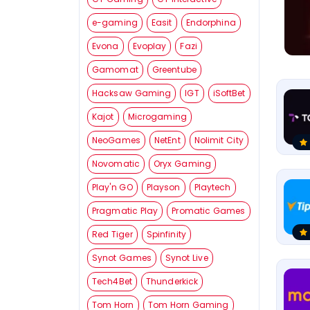
e-gaming
Easit
Endorphina
Evona
Evoplay
Fazi
Gamomat
Greentube
Hacksaw Gaming
IGT
iSoftBet
Kajot
Microgaming
NeoGames
NetEnt
Nolimit City
Novomatic
Oryx Gaming
Play'n GO
Playson
Playtech
Pragmatic Play
Promatic Games
Red Tiger
Spinfinity
Synot Games
Synot Live
Tech4Bet
Thunderkick
Tom Horn
Tom Horn Gaming