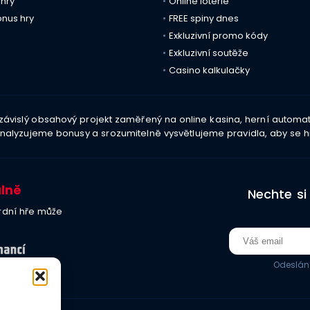
 hry
Online loterie
onus hry
FREE spiny dnes
Exkluzivní promo kódy
Exkluzivní soutěže
Casino kalkulačky
závislý obsahový projekt zaměřený na online kasina, herní autom
nalyzujeme bonusy a srozumitelně vysvětlujeme pravidla, aby se h
lně
Nechte si
ardní hře může
Odeslán