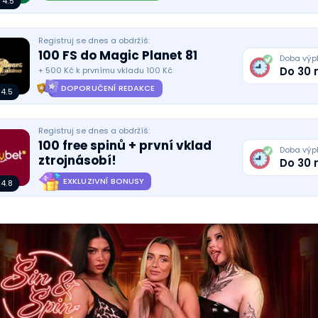
4.5
Registruj se dnes a obdržíš:
100 FS do Magic Planet 81
Doba výp
Do 30 
+ 500 Kč k prvnímu vkladu 100 Kč
DOPORUČENÍ REDAKCE
4.5
Registruj se dnes a obdržíš:
100 free spinů + první vklad
Doba výp
ztrojnásobí!
Do 30 
EXKLUZIVNÍ BONUSY
4.8