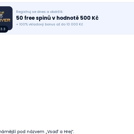
Registruj se dnes a obdržíš:
50 free spinů v hodnotě 500 Kč
+ 100% vkladový bonus až do 10 000 Kč
3.3
známější pod názvem „Vsaď a Hrej“.