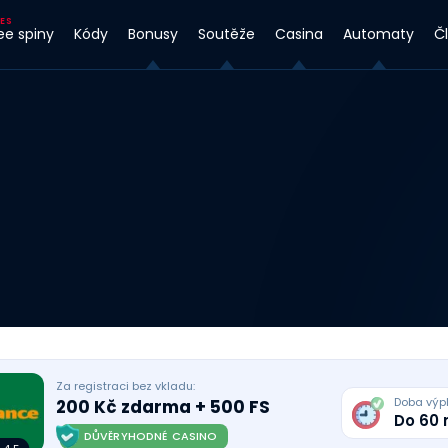
ee spiny
Kódy
Bonusy
Soutěže
Casina
Automaty
Č
Za registraci bez vkladu:
Doba výp
200 Kč zdarma + 500 FS
Do 60 
DŮVĚRYHODNÉ CASINO