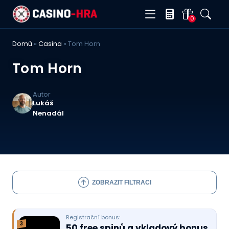
0
Domů
»
Casina
»
Tom Horn
Tom Horn
Autor
Lukáš
Nenadál
ZOBRAZIT FILTRACI
Registrační bonus:
3
50 free spinů a vkladový bonus