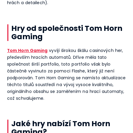
hrách a detailech).
Hry od společnosti Tom Horn
Gaming
Tom Horn Gaming
vyvíjí širokou škálu casinových her,
především hracích automatů. Dříve měla tato
společnost širší portfolio, toto portfolio však bylo
částečně vyvinuto za pomoci Flashe, který již není
podporován. Tom Horn Gaming se namísto aktualizace
těchto titulů soustředí na vývoj vysoce kvalitního,
originálního obsahu se zaměřením na hrací automaty,
což schvalujeme.
Jaké hry nabízí Tom Horn
Gaming?