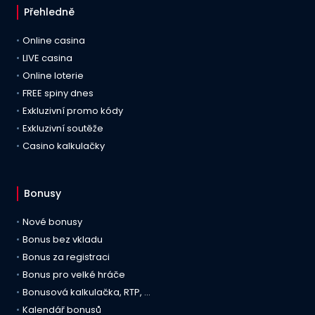
Přehledně
Online casina
LIVE casina
Online loterie
FREE spiny dnes
Exkluzivní promo kódy
Exkluzivní soutěže
Casino kalkulačky
Bonusy
Nové bonusy
Bonus bez vkladu
Bonus za registraci
Bonus pro velké hráče
Bonusová kalkulačka, RTP, …
Kalendář bonusů