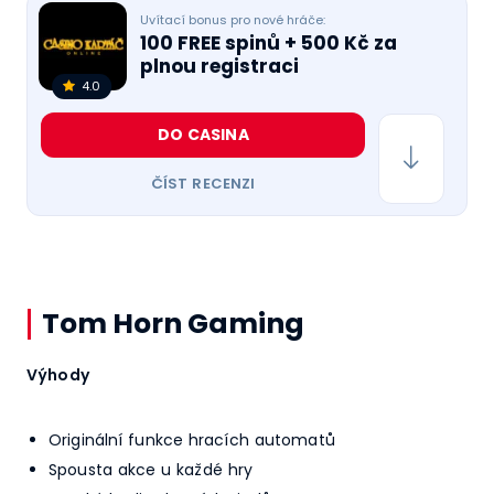
Uvítací bonus pro nové hráče:
100 FREE spinů + 500 Kč za
plnou registraci
4.0
DO CASINA
ČÍST RECENZI
Tom Horn Gaming
Výhody
Originální funkce hracích automatů
Spousta akce u každé hry