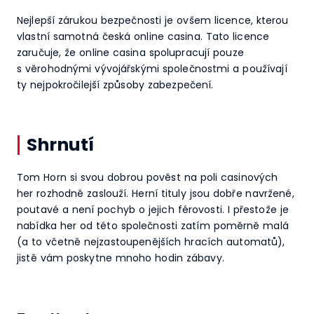
Nejlepší zárukou bezpečnosti je ovšem licence, kterou
vlastní samotná česká online casina. Tato licence
zaručuje, že online casina spolupracují pouze
s věrohodnými vývojářskými společnostmi a používají
ty nejpokročilejší způsoby zabezpečení.
Shrnutí
Tom Horn si svou dobrou pověst na poli casinových
her rozhodně zaslouží. Herní tituly jsou dobře navržené,
poutavé a není pochyb o jejich férovosti. I přestože je
nabídka her od této společnosti zatím poměrně malá
(a to včetně nejzastoupenějších hracích automatů),
jistě vám poskytne mnoho hodin zábavy.