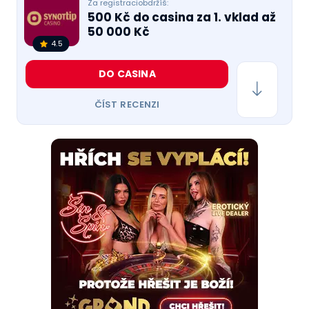
Za registraciobdržíš:
500 Kč do casina za 1. vklad až
50 000 Kč
4.5
DO CASINA
ČÍST RECENZI