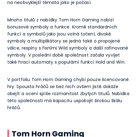
na neobvyklejší témata jako je počasí.
Mnoho titulů z nabídky Tom Horn Gaming nabízí
bonusové symboly a funkce. Kromě standardních
funkcí a symbolů jako jsou volná točení, divoké
symboly a multiplikátory se jedná také o propojené
válce, respiny s fixními Wild symboly a další rafinované
symboly. V poslední době společnost začala vyvíjet
také hrací automaty s populární funkcí Hold and Win.
V portfoliu Tom Horn Gaming chybí pouze licencované
hry. Spousta hráčů se bez nich ovšem jistě dokáže
obejít a ocení spíše rozmanitost zbylých titulů. Nabídka
této společnosti má kapacitu uspokojit širokou škálu
hráčů.
Tom Horn Gaming