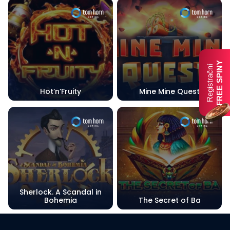
FREE SPINY
Registrační
Hot’n’Fruity
Mine Mine Quest
Sherlock. A Scandal in
Bohemia
The Secret of Ba