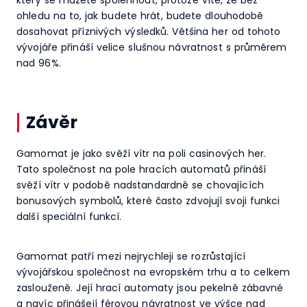
který se můžete spolehnout, protože víte, že bez
ohledu na to, jak budete hrát, budete dlouhodobě
dosahovat příznivých výsledků. Většina her od tohoto
vývojáře přináší velice slušnou návratnost s průměrem
nad 96%.
Závěr
Gamomat je jako svěží vítr na poli casinových her.
Tato společnost na pole hracích automatů přináší
svěží vítr v podobě nadstandardně se chovajících
bonusových symbolů, které často zdvojují svoji funkci
další speciální funkcí.
Gamomat patří mezi nejrychleji se rozrůstající
vývojářskou společnost na evropském trhu a to celkem
zaslouženě. Její hrací automaty jsou pekelně zábavné
a navíc přinášejí férovou návratnost ve výšce nad