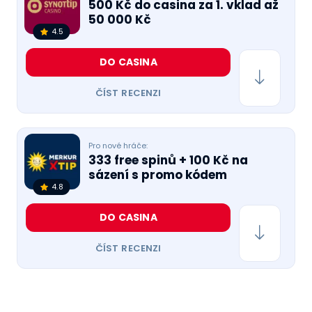
500 Kč do casina za 1. vklad až
50 000 Kč
4.5
DO CASINA
ČÍST RECENZI
Pro nové hráče:
333 free spinů + 100 Kč na
sázení s promo kódem
4.8
DO CASINA
ČÍST RECENZI