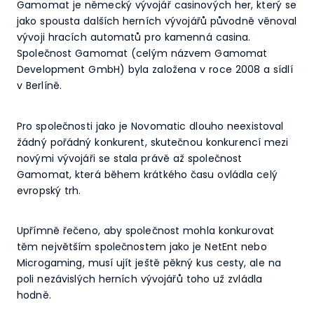
Gamomat je německý vývojář casinových her, který se
jako spousta dalších herních vývojářů původně věnoval
vývoji hracích automatů pro kamenná casina.
Společnost Gamomat (celým názvem Gamomat
Development GmbH) byla založena v roce 2008 a sídlí
v Berlíně.
Pro společnosti jako je Novomatic dlouho neexistoval
žádný pořádný konkurent, skutečnou konkurencí mezi
novými vývojáři se stala právě až společnost
Gamomat, která během krátkého času ovládla celý
evropský trh.
Upřímně řečeno, aby společnost mohla konkurovat
těm největším společnostem jako je NetEnt nebo
Microgaming, musí ujít ještě pěkný kus cesty, ale na
poli nezávislých herních vývojářů toho už zvládla
hodně.