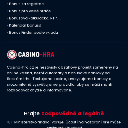
Bonus za registraci
Bonus pro velké hráče
Bonusová kalkulačka, RTP, …
Kalendář bonusů
Bonus Finder podle vkladu
Casino-hra.cz je nezávislý obsahový projekt zaměřený na
online kasina, herní automaty a bonusové nabídky na
českém trhu. Testujeme kasina, analyzujeme bonusy a
srozumitelně vysvětlujeme pravidla, aby se hráči mohli
rozhodovat chytře a informovaně.
Hrajte
zodpovědně a legálně
18+ Ministerstvo financí varuje: Účastí na hazardní hře může
vzniknout závislost!