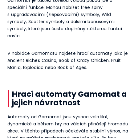
Gamomat je taktéž skvělou volbou pokud jde o
speciální funkce. Mohou nabízet free spiny
s upgradovacími (zlepšovacími) symboly, Wild
symboly, Scatter symboly a dalšími bonusovými
symboly, které jsou často doplněny některou funkcí
navíc.
V nabídce Gamomatu najdete hrací automaty jako je
Ancient Riches Casino, Book of Crazy Chicken, Fruit
Mania, Explodiac nebo Book of Ages.
Hrací automaty Gamomat a
jejich návratnost
Automaty od Gamomat jsou vysoce volatilní,
dynamické a během hry na válcích přinášejí hromadu
akce. V těchto případech očekáváte stabilní výnos, na