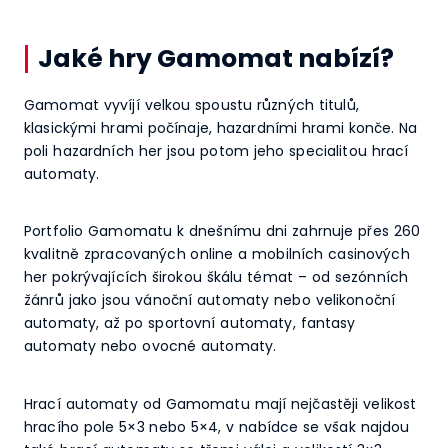
Jaké hry Gamomat nabízí?
Gamomat vyvíjí velkou spoustu různých titulů,
klasickými hrami počínaje, hazardními hrami konče. Na
poli hazardních her jsou potom jeho specialitou hrací
automaty.
Portfolio Gamomatu k dnešnímu dni zahrnuje přes 260
kvalitně zpracovaných online a mobilních casinových
her pokrývajících širokou škálu témat – od sezónních
žánrů jako jsou vánoční automaty nebo velikonoční
automaty, až po sportovní automaty, fantasy
automaty nebo ovocné automaty.
Hrací automaty od Gamomatu mají nejčastěji velikost
hracího pole 5×3 nebo 5×4, v nabídce se však najdou