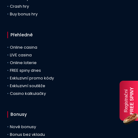
Crash hry
Buy bonus hry
Přehledně
Online casina
LIVE casina
Online loterie
FREE spiny dnes
Exkluzivní promo kódy
Exkluzivní soutěže
FREE SPINY
Registrační
Casino kalkulačky
Bonusy
Nové bonusy
Bonus bez vkladu