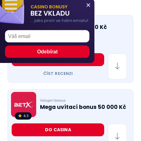
×
CASINO BONUSY
BEZ VKLADU
... jako první ve tvém emailu!
Registruj se dnes a obdržíš:
500 FREE spinů + 500 Kč
zdarma
DŮVĚRYHODNÉ CASINO
4.8
DO CASINA
ČÍST RECENZI
Vstupní bonus:
Mega uvítací bonus 50 000 Kč
4.3
DO CASINA