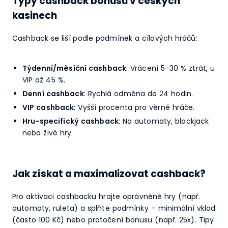
Typy cashback bonusů v českých
kasinech
Cashback se liší podle podmínek a cílových hráčů:
Týdenní/měsíční cashback
: Vrácení 5–30 % ztrát, u
VIP až 45 %.
Denní cashback
: Rychlá odměna do 24 hodin.
VIP cashback
: Vyšší procenta pro věrné hráče.
Hru-specifický cashback
: Na automaty, blackjack
nebo živé hry.
Jak získat a maximalizovat cashback?
Pro aktivaci cashbacku hrajte oprávněné hry (např.
automaty, ruleta) a splňte podmínky – minimální vklad
(často 100 Kč) nebo protočení bonusu (např. 25x). Tipy