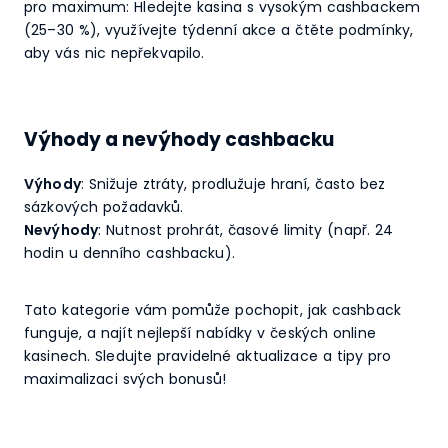
pro maximum: Hledejte kasina s vysokým cashbackem
(25–30 %), využívejte týdenní akce a čtěte podmínky,
aby vás nic nepřekvapilo.
Výhody a nevýhody cashbacku
Výhody
: Snižuje ztráty, prodlužuje hraní, často bez
sázkových požadavků.
Nevýhody
: Nutnost prohrát, časové limity (např. 24
hodin u denního cashbacku).
Tato kategorie vám pomůže pochopit, jak cashback
funguje, a najít nejlepší nabídky v českých online
kasinech. Sledujte pravidelné aktualizace a tipy pro
maximalizaci svých bonusů!