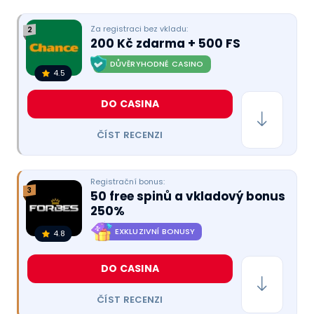
Za registraci bez vkladu:
2
200 Kč zdarma + 500 FS
DŮVĚRYHODNÉ CASINO
4.5
DO CASINA
ČÍST RECENZI
Registrační bonus:
3
50 free spinů a vkladový bonus
250%
EXKLUZIVNÍ BONUSY
4.8
DO CASINA
ČÍST RECENZI