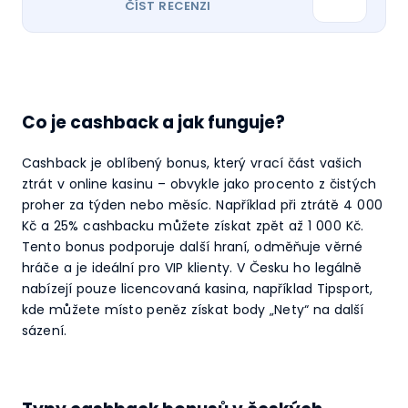
ČÍST RECENZI
Co je cashback a jak funguje?
Cashback je oblíbený bonus, který vrací část vašich
ztrát v online kasinu – obvykle jako procento z čistých
proher za týden nebo měsíc. Například při ztrátě 4 000
Kč a 25% cashbacku můžete získat zpět až 1 000 Kč.
Tento bonus podporuje další hraní, odměňuje věrné
hráče a je ideální pro VIP klienty. V Česku ho legálně
nabízejí pouze licencovaná kasina, například Tipsport,
kde můžete místo peněz získat body „Nety“ na další
sázení.