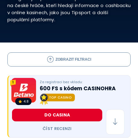
na české hráče, kteří hledají informace o cashbacku
v online kasinech, jako jsou Tipsport a další
populární platformy.
ZOBRAZIT FILTRACI
Za registraci bez vkladu:
1
600 FS s kódem CASINOHRA
TOP CASINO
4.8
DO CASINA
ČÍST RECENZI