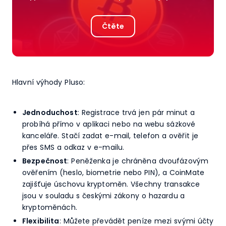
Čtěte
Hlavní výhody Pluso:
Jednoduchost
: Registrace trvá jen pár minut a
probíhá přímo v aplikaci nebo na webu sázkové
kanceláře. Stačí zadat e-mail, telefon a ověřit je
přes SMS a odkaz v e-mailu.
Bezpečnost
: Peněženka je chráněna dvoufázovým
ověřením (heslo, biometrie nebo PIN), a CoinMate
zajišťuje úschovu kryptoměn. Všechny transakce
jsou v souladu s českými zákony o hazardu a
kryptoměnách.
Flexibilita
: Můžete převádět peníze mezi svými účty