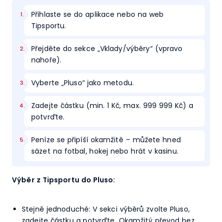
Přihlaste se do aplikace nebo na web
Tipsportu.
Přejděte do sekce „Vklady/výběry“ (vpravo
nahoře).
Vyberte „Pluso“ jako metodu.
Zadejte částku (min. 1 Kč, max. 999 999 Kč) a
potvrďte.
Peníze se připíší okamžitě – můžete hned
sázet na fotbal, hokej nebo hrát v kasinu.
Výběr z Tipsportu do Pluso:
Stejně jednoduché: V sekci výběrů zvolte Pluso,
zadejte částku a potvrďte. Okamžitý převod bez