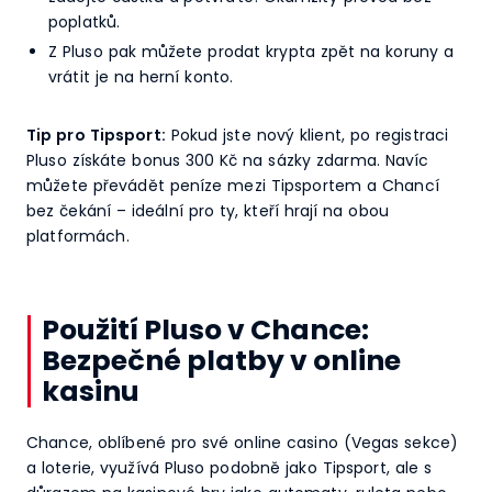
poplatků.
Z Pluso pak můžete prodat krypta zpět na koruny a
vrátit je na herní konto.
Tip pro Tipsport:
Pokud jste nový klient, po registraci
Pluso získáte bonus 300 Kč na sázky zdarma. Navíc
můžete převádět peníze mezi Tipsportem a Chancí
bez čekání – ideální pro ty, kteří hrají na obou
platformách.
Použití Pluso v Chance:
Bezpečné platby v online
kasinu
Chance, oblíbené pro své online casino (Vegas sekce)
a loterie, využívá Pluso podobně jako Tipsport, ale s