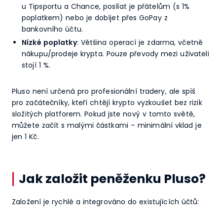
u Tipsportu a Chance, posílat je přátelům (s 1%
poplatkem) nebo je dobíjet přes GoPay z
bankovního účtu.
Nízké poplatky
: Většina operací je zdarma, včetně
nákupu/prodeje krypta. Pouze převody mezi uživateli
stojí 1 %.
Pluso není určená pro profesionální tradery, ale spíš
pro začátečníky, kteří chtějí krypto vyzkoušet bez rizik
složitých platforem. Pokud jste nový v tomto světě,
můžete začít s malými částkami – minimální vklad je
jen 1 Kč.
Jak založit peněženku Pluso?
Založení je rychlé a integrováno do existujících účtů: