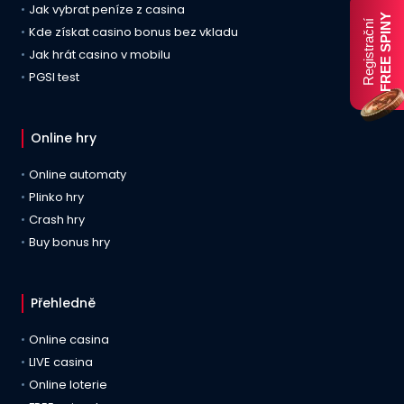
Jak vybrat peníze z casina
FREE SPINY
Registrační
Kde získat casino bonus bez vkladu
Jak hrát casino v mobilu
PGSI test
Online hry
Online automaty
Plinko hry
Crash hry
Buy bonus hry
Přehledně
Online casina
LIVE casina
Online loterie