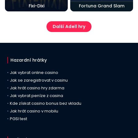
Fixi-Dixi
Fortuna Grand Slam
Další Adell hry
Hazardní hrátky
Jak vybrat online casino
Jak se zaregistrovat v casinu
Jak hrát casino hry zdarma
Jak vybrat peníze z casina
Kde získat casino bonus bez vkladu
Jak hrát casino v mobilu
PGSI test