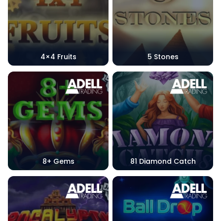
4×4 Fruits
5 Stones
8+ Gems
81 Diamond Catch