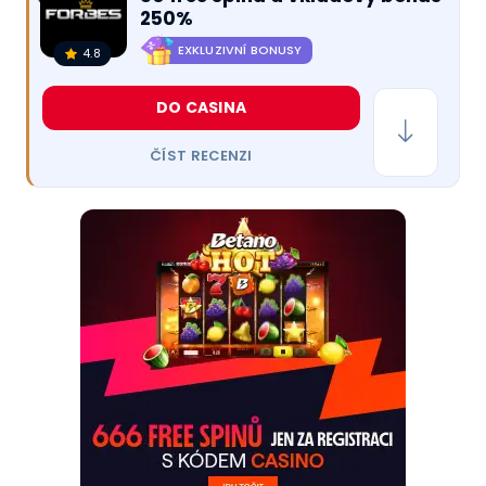
250%
EXKLUZIVNÍ BONUSY
4.8
DO CASINA
ČÍST RECENZI