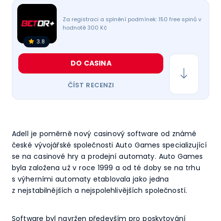
Za registraci a splnění podmínek: 150 free spinů v
hodnotě 300 Kč
3.8
DO CASINA
ČÍST RECENZI
Adell je poměrně nový casinový software od známé
české vývojářské společnosti Auto Games specializující
se na casinové hry a prodejní automaty. Auto Games
byla založena už v roce 1999 a od té doby se na trhu
s výherními automaty etablovala jako jedna
z nejstabilnějších a nejspolehlivějších společností.
Software byl navržen především pro poskytování