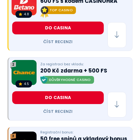
600 FS s kódem CASINOHRA
TOP CASINO
4.8
DO CASINA
ČÍST RECENZI
Za registraci bez vkladu:
2
200 Kč zdarma + 500 FS
DŮVĚRYHODNÉ CASINO
4.5
DO CASINA
ČÍST RECENZI
Registrační bonus:
3
50 free spinů a vkladový bonus