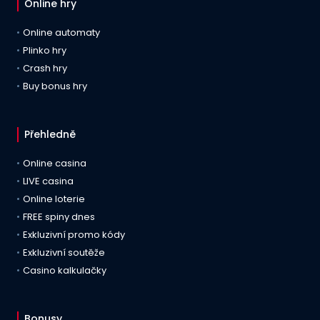
Online hry
Online automaty
Plinko hry
Crash hry
Buy bonus hry
Přehledně
Online casina
LIVE casina
Online loterie
FREE spiny dnes
Exkluzivní promo kódy
Exkluzivní soutěže
Casino kalkulačky
Bonusy