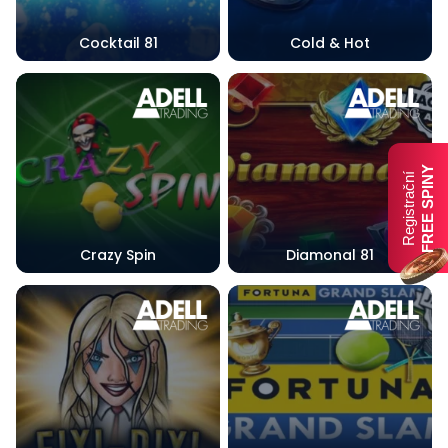
Cocktail 81
Cold & Hot
FREE SPINY
Registrační
Crazy Spin
Diamonal 81