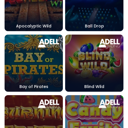
Apocalyptic Wild
Ball Drop
Bay of Pirates
Blind Wild