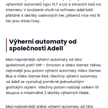
výherních automatů typu VLT a LLS a stíracích losů na
internetu. V současné chvíli na softwaru Adell běží
přibližně 4 desítky casinových her, přičemž více než 15
her jsou stírací losy.
Výherní automaty od
společnosti Adell
Mezi nejznámější výherní automaty od této
společnosti patří VHP – Emotion a Video Games Yellow,
nejnovější jsou potom výherní automaty Video Games
Blue a Video Games Red. Všechny výherní automaty
od Adell se vyznačují poměrně jednoduchým
grafickým stylem. Všechny potom nabízejí celkem tři
sloupce a maximálně 2 desítky výherních řádek.
Mezi nejznámější online výherní automaty od této