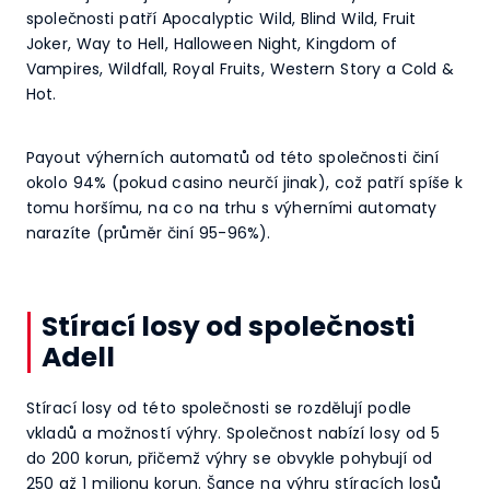
společnosti patří Apocalyptic Wild, Blind Wild, Fruit
Joker, Way to Hell, Halloween Night, Kingdom of
Vampires, Wildfall, Royal Fruits, Western Story a Cold &
Hot.
Payout výherních automatů od této společnosti činí
okolo 94% (pokud casino neurčí jinak), což patří spíše k
tomu horšímu, na co na trhu s výherními automaty
narazíte (průměr činí 95-96%).
Stírací losy od společnosti
Adell
Stírací losy od této společnosti se rozdělují podle
vkladů a možností výhry. Společnost nabízí losy od 5
do 200 korun, přičemž výhry se obvykle pohybují od
250 až 1 milionu korun. Šance na výhru stíracích losů