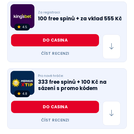
Za registraci:
100 free spinů + za vklad 555 Kč
4.5
DO CASINA
ČÍST RECENZI
Pro nové hráče:
333 free spinů + 100 Kč na
sázení s promo kódem
4.8
DO CASINA
ČÍST RECENZI