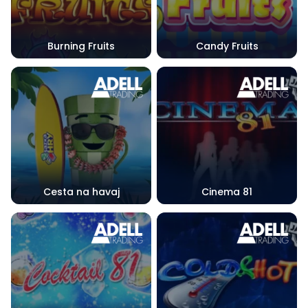
Burning Fruits
Candy Fruits
Cesta na havaj
Cinema 81