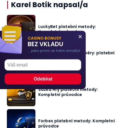
Karel Botík napsal/a
LuckyBet platební metody:
Kompletní průvodce
×
CASINO BONUSY
BEZ VKLADU
... jako první ve tvém emailu!
Grandwin vklady a výběry: platební
metody a vlastní test
GrandWin
Sazka Hry platební metody:
Kompletní průvodce
Forbes platební metody: Kompletní
průvodce