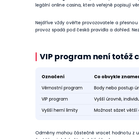
legální online casina, která veřejně popisují 
Nejdříve vždy ověřte provozovatele a přesnou
provoz spadá pod česká pravidla a dohled. N
VIP program není totéž c
Označení
Co obvykle zname
Věrnostní program
Body nebo postup úr
VIP program
Vyšší úrovně, individ
Vyšší herní limity
Možnost sázet větší 
Odměny mohou částečně vracet hodnotu z us