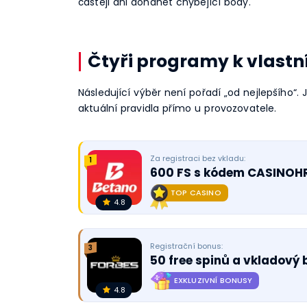
častěji ani dohánět chybějící body.
Čtyři programy k vlast
Následující výběr není pořadí „od nejlepšího“.
aktuální pravidla přímo u provozovatele.
Za registraci bez vkladu:
1
600 FS s kódem CASINOH
TOP CASINO
4.8
Registrační bonus:
3
50 free spinů a vkladový
EXKLUZIVNÍ BONUSY
4.8