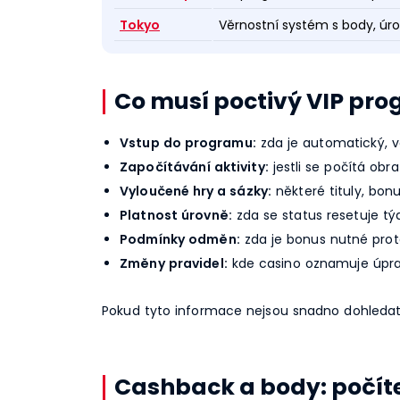
Tokyo
Věrnostní systém s body, ú
Co musí poctivý VIP pro
Vstup do programu:
zda je automatický, vo
Započítávání aktivity:
jestli se počítá obra
Vyloučené hry a sázky:
některé tituly, bon
Platnost úrovně:
zda se status resetuje t
Podmínky odměn:
zda je bonus nutné prot
Změny pravidel:
kde casino oznamuje úprav
Pokud tyto informace nejsou snadno dohledat
Cashback a body: počít