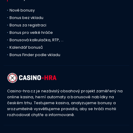
Nové bonusy
Bonus bez vkladu
Bonus za registraci
Bonus pro velké hráče
Bonusová kalkulačka, RTP, …
Kalendář bonusů
Bonus Finder podle vkladu
Casino-hra.cz je nezávislý obsahový projekt zaměřený na
online kasina, herní automaty a bonusové nabídky na
českém trhu. Testujeme kasina, analyzujeme bonusy a
srozumitelně vysvětlujeme pravidla, aby se hráči mohli
rozhodovat chytře a informovaně.