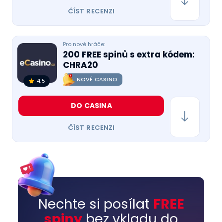
ČÍST RECENZI
Pro nové hráče:
200 FREE spinů s extra kódem:
CHRA20
NOVÉ CASINO
4.5
DO CASINA
ČÍST RECENZI
Nechte si posílat
FREE
spiny
bez vkladu do