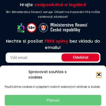
Hrajte
zodpovědně a legálně
18+ Ministerstvo financí varuje: Účastí na hazardní hře může
vzniknout závislost!
Nechte si posílat
FREE spiny
bez vkladu do
emailu!
Odesláním souhlasíte se
Zpracování osobních údajů
Spravovat souhlas s
cookies
O nás
Podmínky užití
Etické principy
Redakční zásady
Používáme cookies k vylepšení našich webových stránek a služeb.
Jak hodnotíme
Odkazy
Kontakt
Přijmout