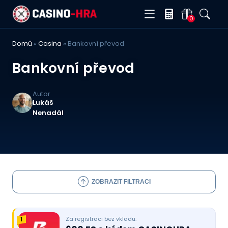
0
Domů
»
Casina
»
Bankovní převod
Bankovní převod
Autor
Lukáš
Nenadál
ZOBRAZIT FILTRACI
Za registraci bez vkladu:
1