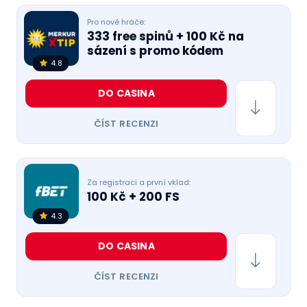
Pro nové hráče:
333 free spinů + 100 Kč na
sázení s promo kódem
4.8
DO CASINA
ČÍST RECENZI
Za registraci a první vklad:
100 Kč + 200 FS
4.3
DO CASINA
ČÍST RECENZI