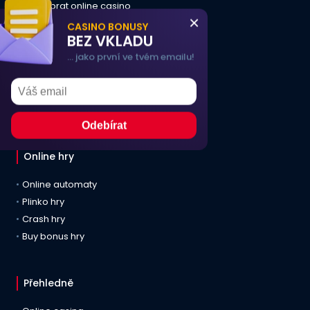
Jak vybrat online casino
×
Jak se zaregistrovat v casinu
CASINO BONUSY
BEZ VKLADU
Jak hrát casino hry zdarma
... jako první ve tvém emailu!
Jak vybrat peníze z casina
Kde získat casino bonus bez vkladu
Jak hrát casino v mobilu
PGSI test
Online hry
Online automaty
Plinko hry
Crash hry
Buy bonus hry
Přehledně