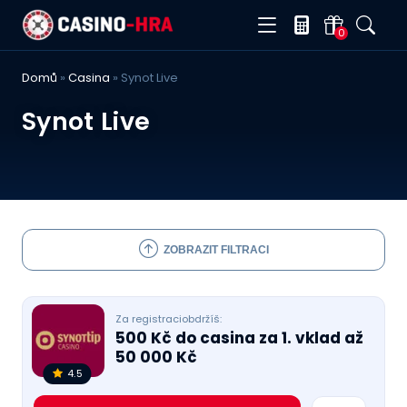
0
Domů
»
Casina
»
Synot Live
Synot Live
ZOBRAZIT FILTRACI
Za registraciobdržíš:
500 Kč do casina za 1. vklad až
50 000 Kč
4.5