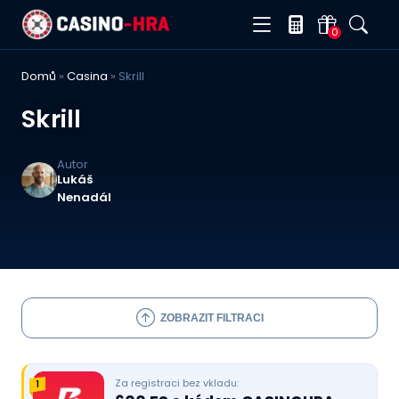
0
Domů
»
Casina
»
Skrill
Skrill
Autor
Lukáš
Nenadál
ZOBRAZIT FILTRACI
Za registraci bez vkladu:
1