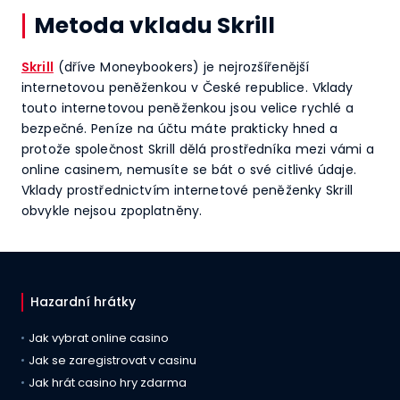
Metoda vkladu Skrill
Skrill
(dříve Moneybookers) je nejrozšířenější
internetovou peněženkou v České republice. Vklady
touto internetovou peněženkou jsou velice rychlé a
bezpečné. Peníze na účtu máte prakticky hned a
protože společnost Skrill dělá prostředníka mezi vámi a
online casinem, nemusíte se bát o své citlivé údaje.
Vklady prostřednictvím internetové peněženky Skrill
obvykle nejsou zpoplatněny.
Hazardní hrátky
Jak vybrat online casino
Jak se zaregistrovat v casinu
Jak hrát casino hry zdarma