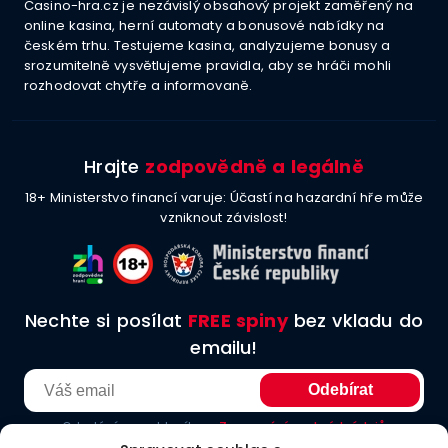
Casino-hra.cz je nezávislý obsahový projekt zaměřený na
online kasina, herní automaty a bonusové nabídky na
českém trhu. Testujeme kasina, analyzujeme bonusy a
srozumitelně vysvětlujeme pravidla, aby se hráči mohli
rozhodovat chytře a informovaně.
Hrajte
zodpovědně a legálně
18+ Ministerstvo financí varuje: Účastí na hazardní hře může
vzniknout závislost!
Nechte si posílat
FREE spiny
bez vkladu do
emailu!
Odesláním souhlasíte se
Zpracování osobních údajů