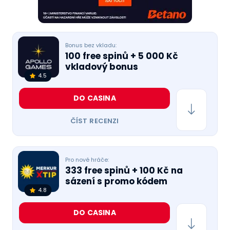
Bonus bez vkladu:
100 free spinů + 5 000 Kč
vkladový bonus
4.5
DO CASINA
ČÍST RECENZI
Pro nové hráče:
333 free spinů + 100 Kč na
sázení s promo kódem
4.8
DO CASINA