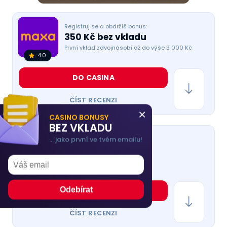
Registruj se a obdržíš bonus:
350 Kč bez vkladu
První vklad zdvojnásobí až do výše 3 000 Kč
4.0
DO CASINA
ČÍST RECENZI
×
CASINO BONUSY
BEZ VKLADU
Bnus za registraci bez vkladu:
... jako první ve tvém emailu!
500 free spinů
DŮVĚRYHODNÉ CASINO
4.3
DO CASINA
ČÍST RECENZI