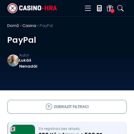
0
Domů
»
Casina
»
PayPal
PayPal
Autor
Lukáš
Nenadál
ZOBRAZIT FILTRACI
Za registraci bez vkladu:
2