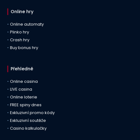
Online hry
Online automaty
Plinko hry
Crash hry
Buy bonus hry
Přehledně
Online casina
LIVE casina
Online loterie
FREE spiny dnes
Exkluzivní promo kódy
Exkluzivní soutěže
Casino kalkulačky