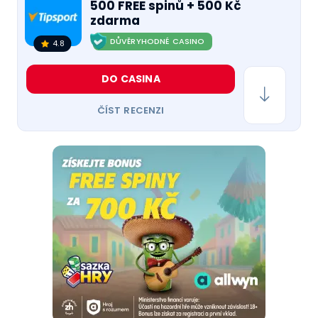
500 FREE spinů + 500 Kč
zdarma
DŮVĚRYHODNÉ CASINO
4.8
DO CASINA
ČÍST RECENZI