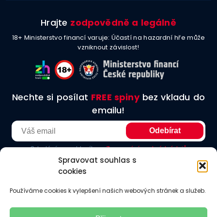
Hrajte
zodpovědně a legálně
18+ Ministerstvo financí varuje: Účastí na hazardní hře může
vzniknout závislost!
Nechte si posílat
FREE spiny
bez vkladu do
emailu!
Odesláním souhlasíte se
Zpracování osobních údajů
Spravovat souhlas s
cookies
O nás
Podmínky užití
Etické principy
Redakční zásady
Používáme cookies k vylepšení našich webových stránek a služeb.
Jak hodnotíme
Odkazy
Kontakt