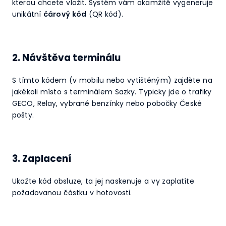
kterou chcete vložit. Systém vám okamžitě vygeneruje
unikátní
čárový kód
(QR kód).
2. Návštěva terminálu
S tímto kódem (v mobilu nebo vytištěným) zajděte na
jakékoli místo s terminálem Sazky. Typicky jde o trafiky
GECO, Relay, vybrané benzínky nebo pobočky České
pošty.
3. Zaplacení
Ukažte kód obsluze, ta jej naskenuje a vy zaplatíte
požadovanou částku v hotovosti.