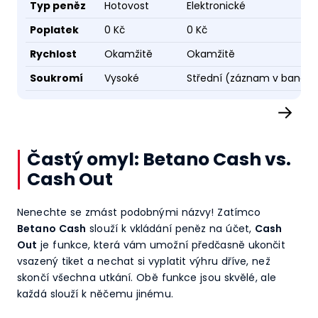
Typ peněz
Hotovost
Elektronické
Poplatek
0 Kč
0 Kč
Rychlost
Okamžitě
Okamžitě
Soukromí
Vysoké
Střední (záznam v bance)
→
Častý omyl: Betano Cash vs.
Cash Out
Nenechte se zmást podobnými názvy! Zatímco
Betano Cash
slouží k vkládání peněz na účet,
Cash
Out
je funkce, která vám umožní předčasně ukončit
vsazený tiket a nechat si vyplatit výhru dříve, než
skončí všechna utkání. Obě funkce jsou skvělé, ale
každá slouží k něčemu jinému.