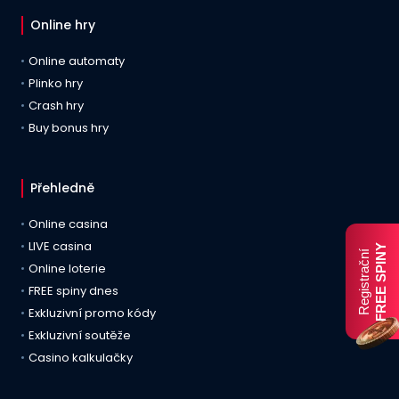
Online hry
Online automaty
Plinko hry
Crash hry
Buy bonus hry
Přehledně
Online casina
LIVE casina
FREE SPINY
Registrační
Online loterie
FREE spiny dnes
Exkluzivní promo kódy
Exkluzivní soutěže
Casino kalkulačky