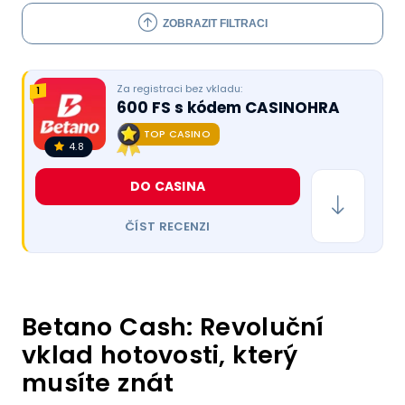
ZOBRAZIT FILTRACI
Za registraci bez vkladu:
1
600 FS s kódem CASINOHRA
TOP CASINO
4.8
DO CASINA
ČÍST RECENZI
Betano Cash: Revoluční
vklad hotovosti, který
musíte znát