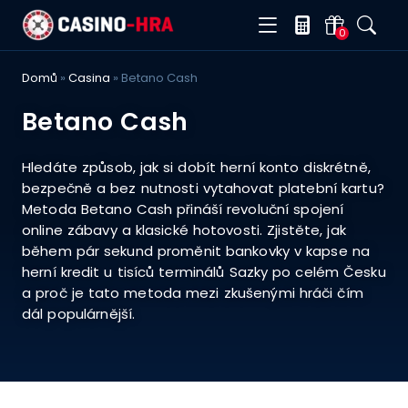
0
Domů
»
Casina
»
Betano Cash
Betano Cash
Hledáte způsob, jak si dobít herní konto diskrétně,
bezpečně a bez nutnosti vytahovat platební kartu?
Metoda Betano Cash přináší revoluční spojení
online zábavy a klasické hotovosti. Zjistěte, jak
během pár sekund proměnit bankovky v kapse na
herní kredit u tisíců terminálů Sazky po celém Česku
a proč je tato metoda mezi zkušenými hráči čím
dál populárnější.