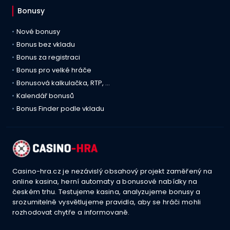
Bonusy
Nové bonusy
Bonus bez vkladu
Bonus za registraci
Bonus pro velké hráče
Bonusová kalkulačka, RTP, …
Kalendář bonusů
Bonus Finder podle vkladu
Casino-hra.cz je nezávislý obsahový projekt zaměřený na
online kasina, herní automaty a bonusové nabídky na
českém trhu. Testujeme kasina, analyzujeme bonusy a
srozumitelně vysvětlujeme pravidla, aby se hráči mohli
rozhodovat chytře a informovaně.