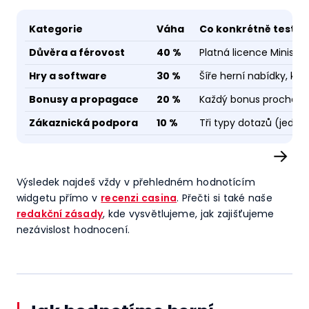
Kategorie
Váha
Co konkrétně testu
Důvěra a férovost
40 %
Platná licence Minist
Hry a software
30 %
Šíře herní nabídky, kva
Bonusy a propagace
20 %
Každý bonus prochází 
Zákaznická podpora
10 %
Tři typy dotazů (jedno
→
Výsledek najdeš vždy v přehledném hodnotícím
widgetu přímo v
recenzi casina
. Přečti si také naše
redakční zásady
, kde vysvětlujeme, jak zajišťujeme
nezávislost hodnocení.