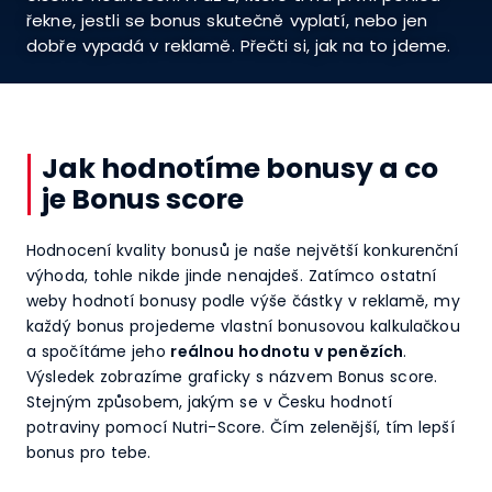
řekne, jestli se bonus skutečně vyplatí, nebo jen
dobře vypadá v reklamě. Přečti si, jak na to jdeme.
Jak hodnotíme bonusy a co
je Bonus score
Hodnocení kvality bonusů je naše největší konkurenční
výhoda, tohle nikde jinde nenajdeš. Zatímco ostatní
weby hodnotí bonusy podle výše částky v reklamě, my
každý bonus projedeme vlastní bonusovou kalkulačkou
a spočítáme jeho
reálnou hodnotu v penězích
.
Výsledek zobrazíme graficky s názvem Bonus score.
Stejným způsobem, jakým se v Česku hodnotí
potraviny pomocí Nutri-Score. Čím zelenější, tím lepší
bonus pro tebe.