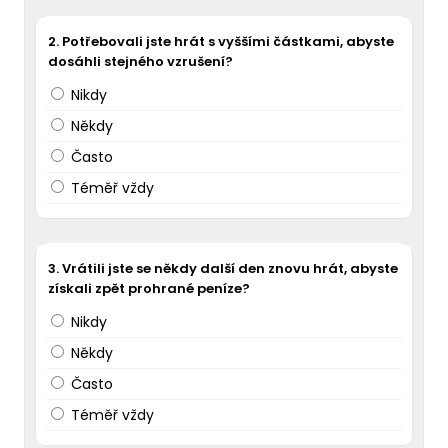
2. Potřebovali jste hrát s vyššími částkami, abyste
dosáhli stejného vzrušení?
Nikdy
Někdy
Často
Téměř vždy
3. Vrátili jste se někdy další den znovu hrát, abyste
získali zpět prohrané peníze?
Nikdy
Někdy
Často
Téměř vždy