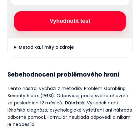
Vyhodnotit test
Metodika, limity a zdroje
Sebehodnocení problémového hraní
Tento nástroj vychází z metodiky Problem Gambling
Severity Index (PGSI). Odpovídej podle svého chování
za posledních 12 měsíců.
Důležité:
Výsledek není
lékařská diagnóza, psychologické vyšetření ani náhrada
odborné pomoci. Formulář neukládá odpovědi a nikam
je neodesílá.