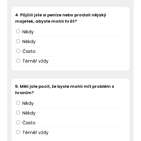
4. Půjčili jste si peníze nebo prodali nějaký
majetek, abyste mohli hrát?
Nikdy
Někdy
Často
Téměř vždy
5. Měli jste pocit, že byste mohli mít problém s
hraním?
Nikdy
Někdy
Často
Téměř vždy