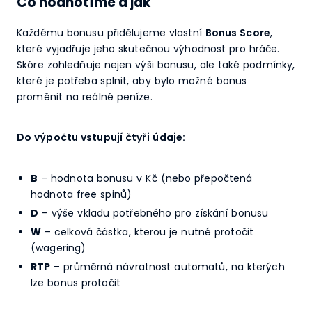
Co hodnotíme a jak
Každému bonusu přidělujeme vlastní
Bonus Score
,
které vyjadřuje jeho skutečnou výhodnost pro hráče.
Skóre zohledňuje nejen výši bonusu, ale také podmínky,
které je potřeba splnit, aby bylo možné bonus
proměnit na reálné peníze.
Do výpočtu vstupují čtyři údaje:
B
– hodnota bonusu v Kč (nebo přepočtená
hodnota free spinů)
D
– výše vkladu potřebného pro získání bonusu
W
– celková částka, kterou je nutné protočit
(wagering)
RTP
– průměrná návratnost automatů, na kterých
lze bonus protočit