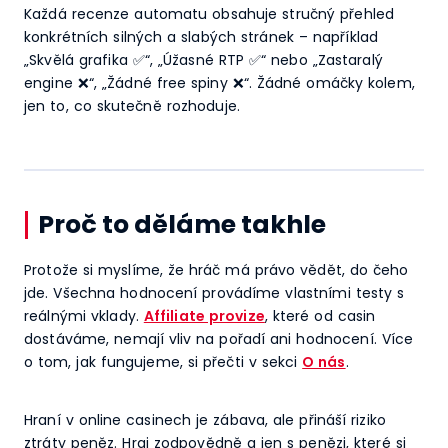
Každá recenze automatu obsahuje stručný přehled
konkrétních silných a slabých stránek – například
„Skvělá grafika ✅“, „Úžasné RTP ✅“ nebo „Zastaralý
engine ❌“, „Žádné free spiny ❌“. Žádné omáčky kolem,
jen to, co skutečně rozhoduje.
Proč to děláme takhle
Protože si myslíme, že hráč má právo vědět, do čeho
jde. Všechna hodnocení provádíme vlastními testy s
reálnými vklady.
Affiliate provize
, které od casin
dostáváme, nemají vliv na pořadí ani hodnocení. Více
o tom, jak fungujeme, si přečti v sekci
O nás
.
Hraní v online casinech je zábava, ale přináší riziko
ztráty peněz. Hraj zodpovědně a jen s penězi, které si