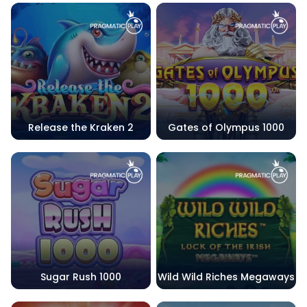
Release the Kraken 2
Gates of Olympus 1000
Sugar Rush 1000
Wild Wild Riches Megaways