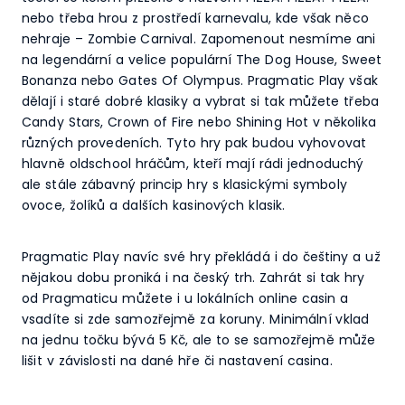
nebo třeba hrou z prostředí karnevalu, kde však něco
nehraje – Zombie Carnival. Zapomenout nesmíme ani
na legendární a velice populární The Dog House, Sweet
Bonanza nebo Gates Of Olympus. Pragmatic Play však
dělají i staré dobré klasiky a vybrat si tak můžete třeba
Candy Stars, Crown of Fire nebo Shining Hot v několika
různých provedeních. Tyto hry pak budou vyhovovat
hlavně oldschool hráčům, kteří mají rádi jednoduchý
ale stále zábavný princip hry s klasickými symboly
ovoce, žolíků a dalších kasinových klasik.
Pragmatic Play navíc své hry překládá i do češtiny a už
nějakou dobu proniká i na český trh. Zahrát si tak hry
od Pragmaticu můžete i u lokálních online casin a
vsadíte si zde samozřejmě za koruny. Minimální vklad
na jednu točku bývá 5 Kč, ale to se samozřejmě může
lišit v závislosti na dané hře či nastavení casina.