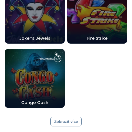
Joker’s Jewels
Fire Strike
Congo Cash
Zobrazit více