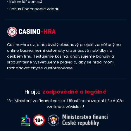
Kalendář bonusů
Bonus Finder podle vkladu
Casino-hra.cz je nezávislý obsahový projekt zaměřený na
online kasina, herní automaty a bonusové nabídky na
českém trhu. Testujeme kasina, analyzujeme bonusy a
srozumitelně vysvětlujeme pravidla, aby se hráči mohli
rozhodovat chytře a informovaně.
Hrajte
zodpovědně a legálně
18+ Ministerstvo financí varuje: Účastí na hazardní hře může
vzniknout závislost!