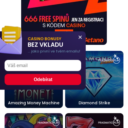
×
CASINO BONUSY
BEZ VKLADU
... jako první ve tvém emailu!
Amazing Money Machine
Diamond Strike