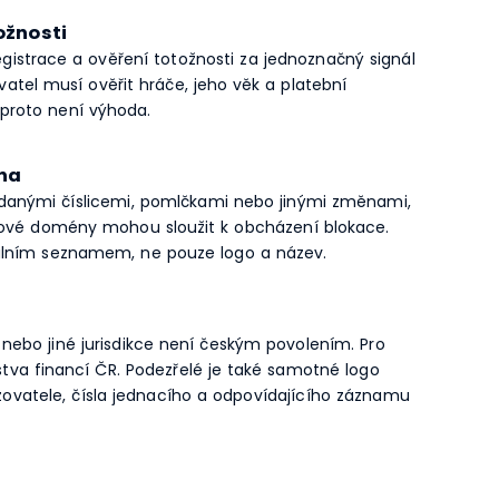
ožnosti
egistrace a ověření totožnosti za jednoznačný signál
atel musí ověřit hráče, jeho věk a platební
proto není výhoda.
na
idanými číslicemi, pomlčkami nebo jinými změnami,
kové domény mohou sloužit k obcházení blokace.
iálním seznamem, ne pouze logo a název.
e nebo jiné jurisdikce není českým povolením. Pro
rstva financí ČR. Podezřelé je také samotné logo
ovatele, čísla jednacího a odpovídajícího záznamu