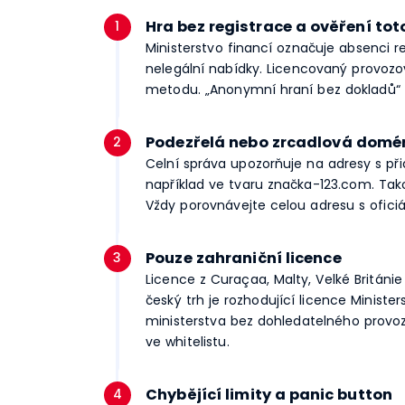
Hra bez registrace a ověření tot
Ministerstvo financí označuje absenci r
nelegální nabídky. Licencovaný provozov
metodu. „Anonymní hraní bez dokladů“ 
Podezřelá nebo zrcadlová domé
Celní správa upozorňuje na adresy s př
například ve tvaru značka-123.com. Ta
Vždy porovnávejte celou adresu s ofic
Pouze zahraniční licence
Licence z Curaçaa, Malty, Velké Británi
český trh je rozhodující licence Ministe
ministerstva bez dohledatelného provoz
ve whitelistu.
Chybějící limity a panic button