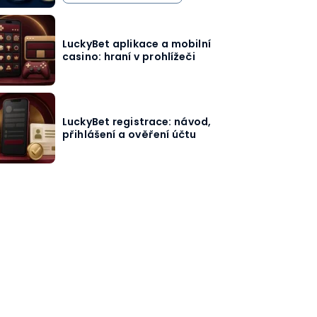
LuckyBet aplikace a mobilní
casino: hraní v prohlížeči
LuckyBet registrace: návod,
přihlášení a ověření účtu