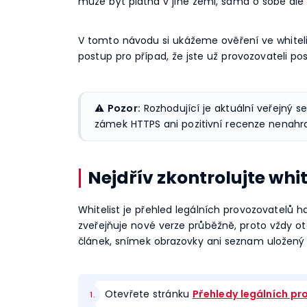
může být platná v jiné zemi, sama o sobě ale
V tomto návodu si ukážeme ověření ve whitelis
postup pro případ, že jste už provozovateli pos
⚠️
Pozor:
Rozhodující je aktuální veřejný se
zámek HTTPS ani pozitivní recenze nenahra
Nejdřív zkontrolujte whit
Whitelist je přehled legálních provozovatelů h
zveřejňuje nové verze průběžně, proto vždy o
článek, snímek obrazovky ani seznam uložený
Otevřete stránku
Přehledy legálních pr