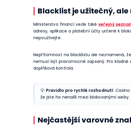
Blacklist je užitečný, al
Ministerstvo financí vede také
veřejný sezna
adresy, aplikace a platební účty určené k bl
nepoužívejte.
Nepřítomnost na blacklistu ale neznamená, že 
nemusí být pravomocně zapsaný. Pro kladné ověř
doplňková kontrola.
💡
Pravidlo pro rychlé rozhodnutí:
Casino m
že jste ho nenašli mezi blokovanými weby.
Nejčastější varovné zna