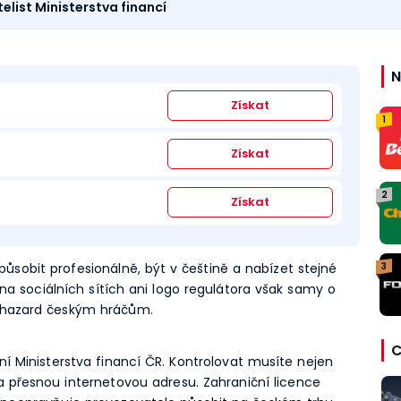
telist Ministerstva financí
N
Získat
1
Získat
2
Získat
ůsobit profesionálně, být v češtině a nabízet stejné
3
a sociálních sítích ani logo regulátora však samy o
t hazard českým hráčům.
C
ní Ministerstva financí ČR. Kontrolovat musíte nejen
 a přesnou internetovou adresu. Zahraniční licence