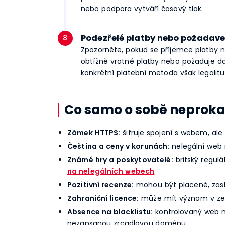
nebo podpora vytváří časový tlak.
Podezřelé platby nebo požadave
Zpozorněte, pokud se příjemce platby 
obtížně vratné platby nebo požaduje da
konkrétní platební metoda však legalitu
Co samo o sobě neprokazu
Zámek HTTPS:
šifruje spojení s webem, ale
Čeština a ceny v korunách:
nelegální web 
Známé hry a poskytovatelé:
britský regul
na nelegálních webech
.
Pozitivní recenze:
mohou být placené, zast
Zahraniční licence:
může mít význam v zemi,
Absence na blacklistu:
kontrolovaný web 
nezapsanou zrcadlovou doménu.