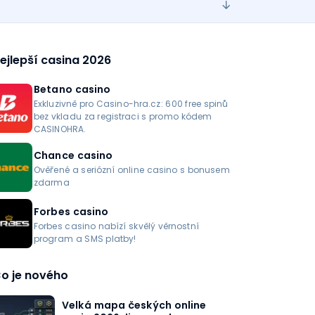
ejlepší casina 2026
Betano casino
Exkluzivně pro Casino-hra.cz: 600 free spinů
bez vkladu za registraci s promo kódem
CASINOHRA.
Chance casino
Ověřené a seriózní online casino s bonusem
zdarma
Forbes casino
Forbes casino nabízí skvělý věrnostní
program a SMS platby!
o je nového
Velká mapa českých online