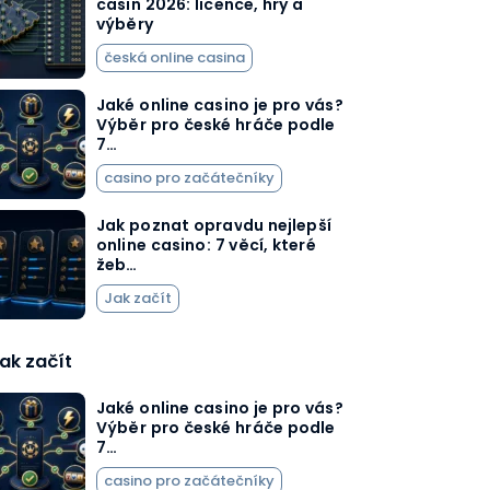
casin 2026: licence, hry a
výběry
česká online casina
Jaké online casino je pro vás?
Výběr pro české hráče podle
7…
casino pro začátečníky
Jak poznat opravdu nejlepší
online casino: 7 věcí, které
žeb…
Jak začít
ak začít
Jaké online casino je pro vás?
Výběr pro české hráče podle
7…
casino pro začátečníky