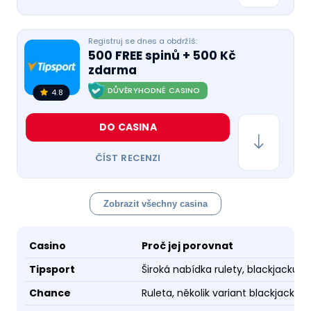
Registruj se dnes a obdržíš:
500 FREE spinů + 500 Kč
zdarma
DŮVĚRYHODNÉ CASINO
4.8
DO CASINA
ČÍST RECENZI
Zobrazit všechny casina
Casino
Proč jej porovnat
Tipsport
Široká nabídka rulety, blackjacku a
Chance
Ruleta, několik variant blackjacku