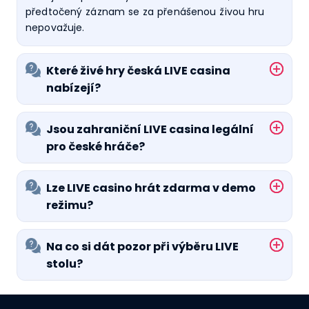
předtočený záznam se za přenášenou živou hru
nepovažuje.
Které živé hry česká LIVE casina
nabízejí?
Jsou zahraniční LIVE casina legální
pro české hráče?
Lze LIVE casino hrát zdarma v demo
režimu?
Na co si dát pozor při výběru LIVE
stolu?