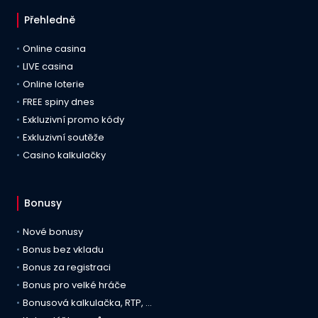
Přehledně
Online casina
LIVE casina
Online loterie
FREE spiny dnes
Exkluzivní promo kódy
Exkluzivní soutěže
Casino kalkulačky
Bonusy
Nové bonusy
Bonus bez vkladu
Bonus za registraci
Bonus pro velké hráče
Bonusová kalkulačka, RTP, …