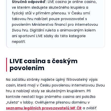
Stručná odpověď:
LIVE casino je online casino,
ve kterém sledujete skutečného krupiéra a
fyzický stůl v přímém přenosu. V Česku smí
takovou hru nabízet pouze provozovatel s
povolením Ministerstva financí pro internetovou
živou hru. Digitální ruleta s animovaným kolem
ani sportovní LIVE sázky do této kategorie
nepatří.
LIVE casina s českým
povolením
Na začátku stránky najdete úplný filtrovatelný výpis
casin, která mají v Česku povolenou internetovou živou
hru a nabízejí stoly se skutečným krupiérem. Při
kontrole nestačí logo známého casina ani položka
„ruleta“ v lobby. Ověřujeme přesnou doménu v
seznamu legálních provozovatelů MF ČR
a zvlášť