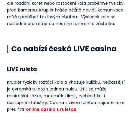
ale rozdání karet nebo roztočení kola proběhne fyzicky
před kamerou. Krupiér hráče běžně nevidí; komunikace
může probíhat textovým chatem. Výsledek kola se
následně promítne do herního rozhraní a zůstatku.
Co nabízí česká LIVE casina
LIVE ruleta
Krupiér fyzicky roztáčí kolo a vhazuje kuličku. Nejčastější
je evropská ruleta s jednou nulou. Lišit se může
minimální sázka, maximální limit, rychlost kol i
dostupné statistiky. Casina s živou ruletou najdete také
přes filtr
online casina s ruletou
.