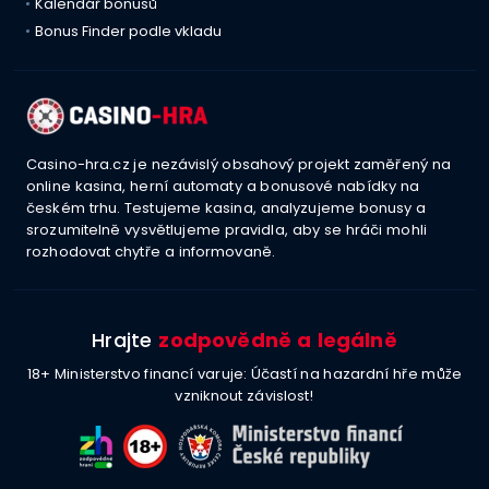
Kalendář bonusů
Bonus Finder podle vkladu
Casino-hra.cz je nezávislý obsahový projekt zaměřený na
online kasina, herní automaty a bonusové nabídky na
českém trhu. Testujeme kasina, analyzujeme bonusy a
srozumitelně vysvětlujeme pravidla, aby se hráči mohli
rozhodovat chytře a informovaně.
Hrajte
zodpovědně a legálně
18+ Ministerstvo financí varuje: Účastí na hazardní hře může
vzniknout závislost!