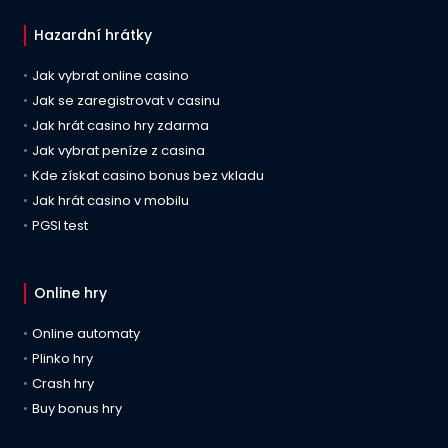
Hazardní hrátky
Jak vybrat online casino
Jak se zaregistrovat v casinu
Jak hrát casino hry zdarma
Jak vybrat peníze z casina
Kde získat casino bonus bez vkladu
Jak hrát casino v mobilu
PGSI test
Online hry
Online automaty
Plinko hry
Crash hry
Buy bonus hry