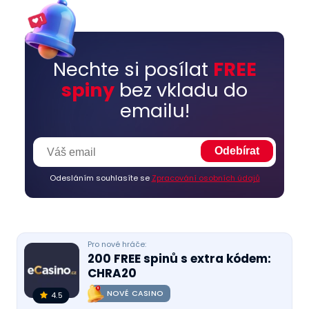
Nechte si posílat
FREE
spiny
bez vkladu do
emailu!
Odesláním souhlasíte se
Zpracování osobních údajů
Pro nové hráče:
200 FREE spinů s extra kódem:
CHRA20
NOVÉ CASINO
4.5