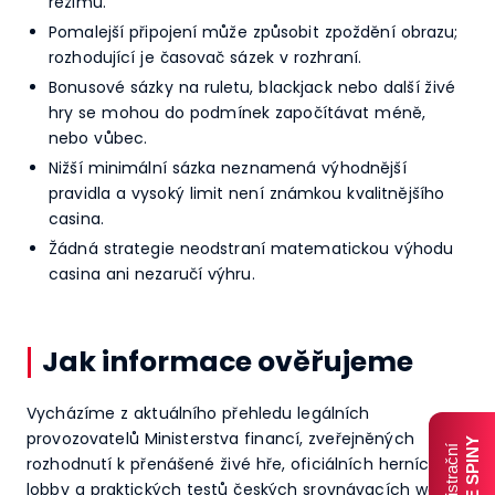
režimu.
Pomalejší připojení může způsobit zpoždění obrazu;
rozhodující je časovač sázek v rozhraní.
Bonusové sázky na ruletu, blackjack nebo další živé
hry se mohou do podmínek započítávat méně,
nebo vůbec.
Nižší minimální sázka neznamená výhodnější
pravidla a vysoký limit není známkou kvalitnějšího
casina.
Žádná strategie neodstraní matematickou výhodu
casina ani nezaručí výhru.
Jak informace ověřujeme
Vycházíme z aktuálního přehledu legálních
provozovatelů Ministerstva financí, zveřejněných
FREE SPINY
Registrační
rozhodnutí k přenášené živé hře, oficiálních herních
lobby a praktických testů českých srovnávacích webů.