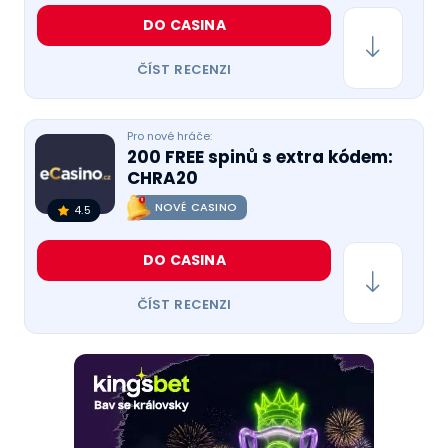
DO CASINA
ČÍST RECENZI
Pro nové hráče:
200 FREE spinů s extra kódem:
CHRA20
NOVÉ CASINO
4.5
DO CASINA
ČÍST RECENZI