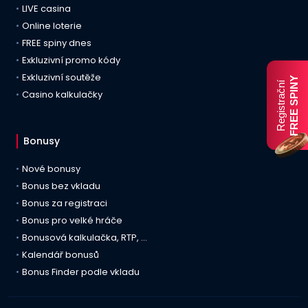
LIVE casina
Online loterie
FREE spiny dnes
Exkluzivní promo kódy
Exkluzivní soutěže
FREE SPINY
Registrační
Casino kalkulačky
Bonusy
Nové bonusy
Bonus bez vkladu
Bonus za registraci
Bonus pro velké hráče
Bonusová kalkulačka, RTP, …
Kalendář bonusů
Bonus Finder podle vkladu