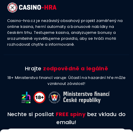
Casino-hra.cz je nezávislý obsahový projekt zaměřený na
online kasina, herní automaty a bonusové nabídky na
českém trhu. Testujeme kasina, analyzujeme bonusy a
srozumitelně vysvětlujeme pravidla, aby se hráči mohli
rozhodovat chytře a informovaně.
Hrajte
zodpovědně a legálně
18+ Ministerstvo financí varuje: Účastí na hazardní hře může
vzniknout závislost!
Nechte si posílat
FREE spiny
bez vkladu do
emailu!