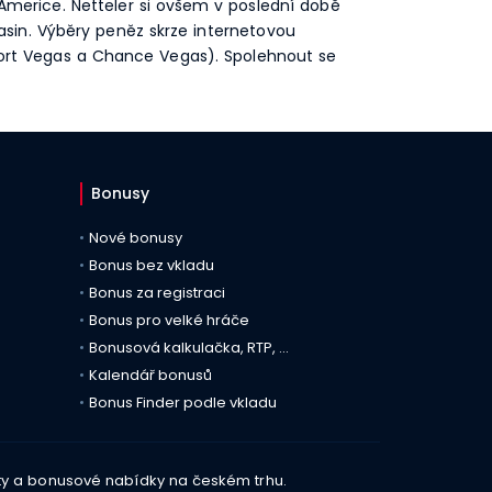
Americe. Netteler si ovšem v poslední době
asin. Výběry peněz skrze internetovou
sport Vegas a Chance Vegas). Spolehnout se
Bonusy
Nové bonusy
Bonus bez vkladu
Bonus za registraci
Bonus pro velké hráče
Bonusová kalkulačka, RTP, …
Kalendář bonusů
Bonus Finder podle vkladu
aty a bonusové nabídky na českém trhu.