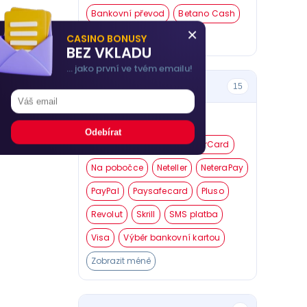
Bankovní převod
Betano Cash
×
+15 více
CASINO BONUSY
BEZ VKLADU
... jako první ve tvém emailu!
Výběrové metody
15
Aircash
Apple Pay
Bankovní převod
MasterCard
Na pobočce
Neteller
NeteraPay
PayPal
Paysafecard
Pluso
Revolut
Skrill
SMS platba
Visa
Výběr bankovní kartou
Zobrazit méně