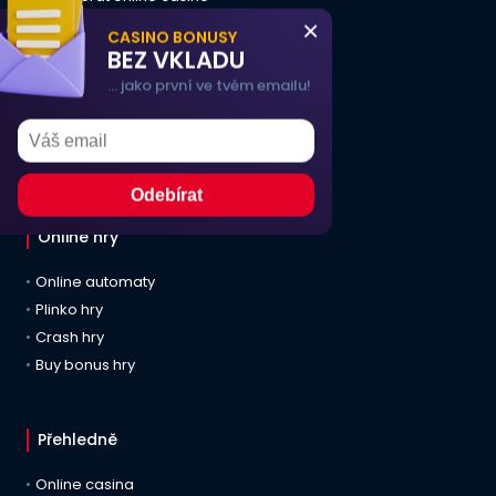
Jak se zaregistrovat v casinu
×
CASINO BONUSY
Jak hrát casino hry zdarma
BEZ VKLADU
Jak vybrat peníze z casina
... jako první ve tvém emailu!
Kde získat casino bonus bez vkladu
Jak hrát casino v mobilu
PGSI test
Online hry
Online automaty
Plinko hry
Crash hry
Buy bonus hry
Přehledně
Online casina