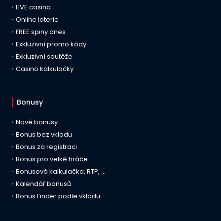
LIVE casina
Online loterie
FREE spiny dnes
Exkluzivní promo kódy
Exkluzivní soutěže
Casino kalkulačky
Bonusy
Nové bonusy
Bonus bez vkladu
Bonus za registraci
Bonus pro velké hráče
Bonusová kalkulačka, RTP, …
Kalendář bonusů
Bonus Finder podle vkladu