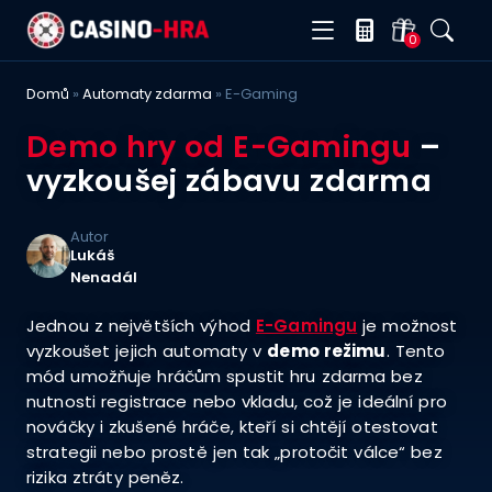
0
Domů
»
Automaty zdarma
»
E-Gaming
Demo hry od E-Gamingu
–
vyzkoušej zábavu zdarma
Autor
Lukáš
Nenadál
Jednou z největších výhod
E-Gamingu
je možnost
vyzkoušet jejich automaty v
demo režimu
. Tento
mód umožňuje hráčům spustit hru zdarma bez
nutnosti registrace nebo vkladu, což je ideální pro
nováčky i zkušené hráče, kteří si chtějí otestovat
strategii nebo prostě jen tak „protočit válce“ bez
rizika ztráty peněz.