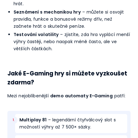
hrát.
Seznámení s mechanikou hry
– můžete si osvojit
pravidla, funkce a bonusové režimy dřív, než
začnete hrát o skutečné peníze.
Testování volatility
– zjistíte, zda hra vyplácí menší
výhry častěji, nebo naopak méně často, ale ve
větších částkách.
Jaké E-Gaming hry si můžete vyzkoušet
zdarma?
Mezi nejoblíbenější
demo automaty E-Gaming
patří:
Multiplay 81
– legendární čtyřválcový slot s
možností výhry až 7 500× sázky.