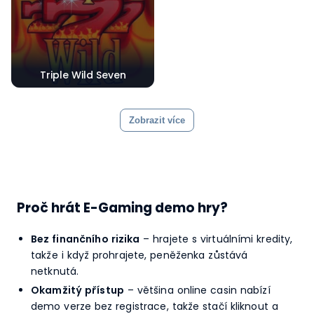
Triple Wild Seven
Zobrazit více
Proč hrát E-Gaming demo hry?
Bez finančního rizika
– hrajete s virtuálními kredity,
takže i když prohrajete, peněženka zůstává
netknutá.
Okamžitý přístup
– většina online casin nabízí
demo verze bez registrace, takže stačí kliknout a