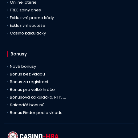
Online loterie
FREE spiny dnes
Exkluzivní promo kódy
Exkluzivní soutěže
Casino kalkulačky
Bonusy
Nové bonusy
Bonus bez vkladu
Bonus za registraci
Bonus pro velké hráče
Bonusová kalkulačka, RTP, …
Kalendář bonusů
Bonus Finder podle vkladu