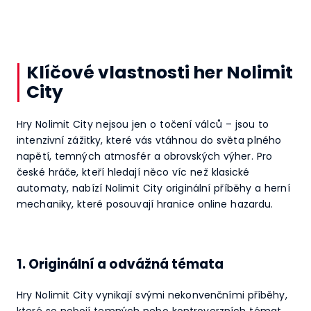
Klíčové vlastnosti her Nolimit
City
Hry Nolimit City nejsou jen o točení válců – jsou to
intenzivní zážitky, které vás vtáhnou do světa plného
napětí, temných atmosfér a obrovských výher. Pro
české hráče, kteří hledají něco víc než klasické
automaty, nabízí Nolimit City originální příběhy a herní
mechaniky, které posouvají hranice online hazardu.
1. Originální a odvážná témata
Hry Nolimit City vynikají svými nekonvenčními příběhy,
které se nebojí temných nebo kontroverzních témat.