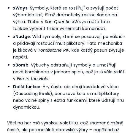
xWays
: Symboly, které se rozšiřují a zvyšují počet
výherních linií, čímž dramaticky rostou šance na
výhru. Třeba v
San Quentin xWays
může tato
funkce vytvořit tisíce výherních kombinací.
xNudge
: Wild symboly, které se posouvají po válcích
a přidávají rostoucí multiplikátory. Tato mechanika
je klíčová v
Tombstone RIP
, kde každý posun zvyšuje
napětí.
xBomb
: Výbuchy odstraňují symboly a umožňují
nové kombinace v jednom spinu, což je skvěle vidět
v
Fire in the Hole
.
Další funkce
: Hry často obsahují kaskádové válce
(Cascading Reels), bonusová kola s multiplikátory
nebo volné spiny s extra funkcemi, které udržují hru
dynamickou.
Většina her má vysokou volatilitu, což znamená méně
časté, ale potenciálně obrovské výhry – například až