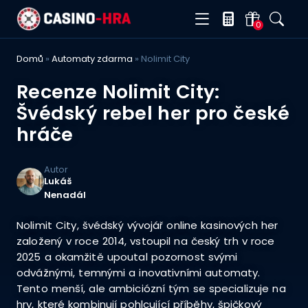
0
Domů
»
Automaty zdarma
»
Nolimit City
Recenze Nolimit City:
Švédský rebel her pro české
hráče
Autor
Lukáš
Nenadál
Nolimit City, švédský vývojář online kasinových her
založený v roce 2014, vstoupil na český trh v roce
2025 a okamžitě upoutal pozornost svými
odvážnými, temnými a inovativními automaty.
Tento menší, ale ambiciózní tým se specializuje na
hry, které kombinují pohlcující příběhy, špičkový