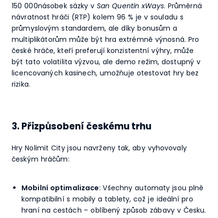
150 000násobek sázky v
San Quentin xWays
. Průměrná
návratnost hráči (RTP) kolem 96 % je v souladu s
průmyslovým standardem, ale díky bonusům a
multiplikátorům může být hra extrémně výnosná. Pro
české hráče, kteří preferují konzistentní výhry, může
být tato volatilita výzvou, ale demo režim, dostupný v
licencovaných kasinech, umožňuje otestovat hry bez
rizika.
3. Přizpůsobení českému trhu
Hry Nolimit City jsou navrženy tak, aby vyhovovaly
českým hráčům:
Mobilní optimalizace
: Všechny automaty jsou plně
kompatibilní s mobily a tablety, což je ideální pro
hraní na cestách – oblíbený způsob zábavy v Česku.