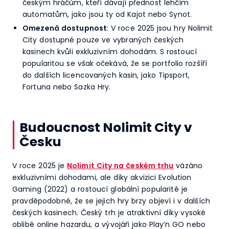
českým hráčům, kteří dávají přednost lehčím
automatům, jako jsou ty od Kajot nebo Synot.
Omezená dostupnost
: V roce 2025 jsou hry Nolimit
City dostupné pouze ve vybraných českých
kasinech kvůli exkluzivním dohodám. S rostoucí
popularitou se však očekává, že se portfolio rozšíří
do dalších licencovaných kasin, jako Tipsport,
Fortuna nebo Sazka Hry.
Budoucnost Nolimit City v
Česku
V roce 2025 je
Nolimit City na českém trhu
vázáno
exkluzivními dohodami, ale díky akvizici Evolution
Gaming (2022) a rostoucí globální popularitě je
pravděpodobné, že se jejich hry brzy objeví i v dalších
českých kasinech. Český trh je atraktivní díky vysoké
oblibě online hazardu, a vývojáři jako Play’n GO nebo