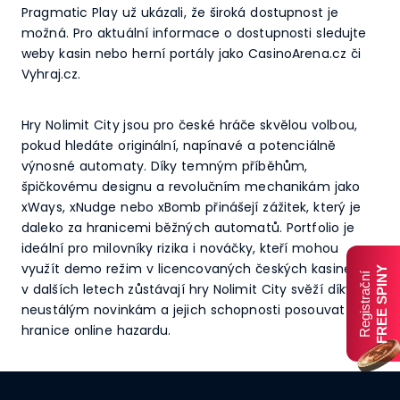
Pragmatic Play už ukázali, že široká dostupnost je
možná. Pro aktuální informace o dostupnosti sledujte
weby kasin nebo herní portály jako CasinoArena.cz či
Vyhraj.cz.
Hry Nolimit City jsou pro české hráče skvělou volbou,
pokud hledáte originální, napínavé a potenciálně
výnosné automaty. Díky temným příběhům,
špičkovému designu a revolučním mechanikám jako
xWays, xNudge nebo xBomb přinášejí zážitek, který je
daleko za hranicemi běžných automatů. Portfolio je
ideální pro milovníky rizika i nováčky, kteří mohou
využít demo režim v licencovaných českých kasinech. I
FREE SPINY
Registrační
v dalších letech zůstávají hry Nolimit City svěží díky
neustálým novinkám a jejich schopnosti posouvat
hranice online hazardu.