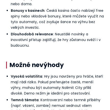
nebo doma.
Bonusy v kasinech
: Česká kasina často nabízejí free
spiny nebo vkladové bonusy, které můžete využít na
tyto automaty, což zvyšuje šance na výhru bez
velkých investic.
Dlouhodobá relevance
: Neustálé novinky a
inovativní přístup zajišťují, že hry zůstanou svěží i v
budoucnu.
Možné nevýhody
Vysoká volatilita
: Hry jsou navrženy pro hráče, kteří
mají rádi riziko. Pokud preferujete časté, menší
výhry, mohou být automaty Nolimit City příliš
divoké. Demo režim je ideální pro otestování.
Temná témata
: Kontroverzní nebo temné příběhy
(např. vězení, zombie) nemusí sednout všem