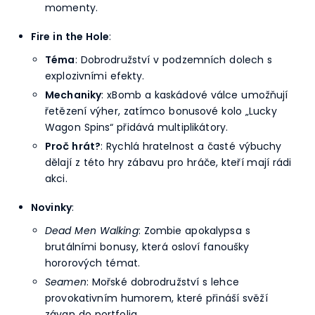
momenty.
Fire in the Hole
:
Téma
: Dobrodružství v podzemních dolech s
explozivními efekty.
Mechaniky
: xBomb a kaskádové válce umožňují
řetězení výher, zatímco bonusové kolo „Lucky
Wagon Spins“ přidává multiplikátory.
Proč hrát?
: Rychlá hratelnost a časté výbuchy
dělají z této hry zábavu pro hráče, kteří mají rádi
akci.
Novinky
:
Dead Men Walking
: Zombie apokalypsa s
brutálními bonusy, která osloví fanoušky
hororových témat.
Seamen
: Mořské dobrodružství s lehce
provokativním humorem, které přináší svěží
závan do portfolia.