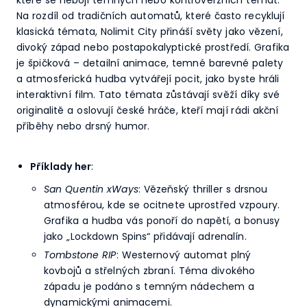
Na rozdíl od tradičních automatů, které často recyklují
klasická témata, Nolimit City přináší světy jako vězení,
divoký západ nebo postapokalyptické prostředí. Grafika
je špičková – detailní animace, temné barevné palety
a atmosferická hudba vytvářejí pocit, jako byste hráli
interaktivní film. Tato témata zůstávají svěží díky své
originalitě a oslovují české hráče, kteří mají rádi akční
příběhy nebo drsný humor.
Příklady her
:
San Quentin xWays
: Vězeňský thriller s drsnou
atmosférou, kde se ocitnete uprostřed vzpoury.
Grafika a hudba vás ponoří do napětí, a bonusy
jako „Lockdown Spins“ přidávají adrenalín.
Tombstone RIP
: Westernový automat plný
kovbojů a střelných zbraní. Téma divokého
západu je podáno s temným nádechem a
dynamickými animacemi.