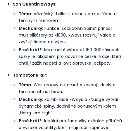
San Quentin xWays
:
Téma
: Vězeňský thriller s drsnou atmosférou a
temným humorem.
Mechaniky
: Funkce „Lockdown Spins“ přináší
multiplikátory až x1000, xWays rozšiřují válce a
zvyšují šance na výhru.
Proč hrát?
: Maximální výhra až 150 000násobek
sázky je lákadlem pro odvážné české hráče, kteří
chtějí zažít napětí a lovit obrovské jackpoty.
Tombstone RIP
:
Téma
: Westernový automat s kovboji, duely a
temnou atmosférou.
Mechaniky
: Kombinace xWays a xNudge vytváří
dynamické spiny, doplněné bonusovým kolem
„Hang ‘em High“.
Proč hrát?
: Ideální pro fanoušky akčních příběhů
a vysoké volatility, kteří mají rádi napínavé