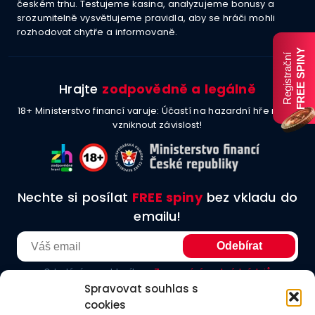
českém trhu. Testujeme kasina, analyzujeme bonusy a
srozumitelně vysvětlujeme pravidla, aby se hráči mohli
rozhodovat chytře a informovaně.
FREE SPINY
Registrační
Hrajte
zodpovědně a legálně
18+ Ministerstvo financí varuje: Účastí na hazardní hře může
vzniknout závislost!
Nechte si posílat
FREE spiny
bez vkladu do
emailu!
Odesláním souhlasíte se
Zpracování osobních údajů
Spravovat souhlas s
cookies