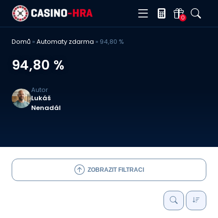
0
Domů
»
Automaty zdarma
»
94,80 %
94,80 %
Autor
Lukáš
Nenadál
ZOBRAZIT FILTRACI