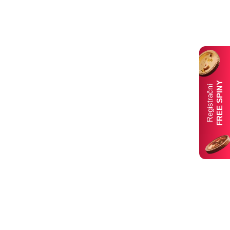
FREE SPINY
Registrační