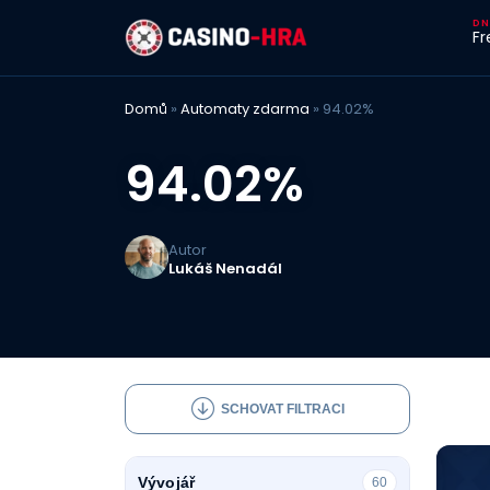
Fr
Domů
»
Automaty zdarma
»
94.02%
94.02%
Autor
Lukáš Nenadál
SCHOVAT FILTRACI
Vývojář
60