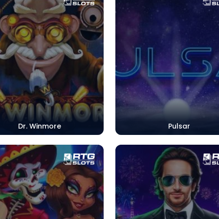
Dr. Winmore
Pulsar